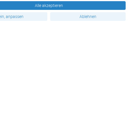
Wahlen
Alle akzeptieren
Neuheiten im Shop
in, anpassen
Ablehnen