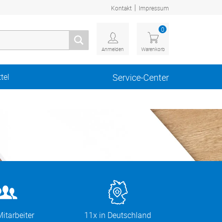
|
Kontakt
Impressum
0
Anmelden
Warenkorb
tel
Service-Center
itarbeiter
11x in Deutschland