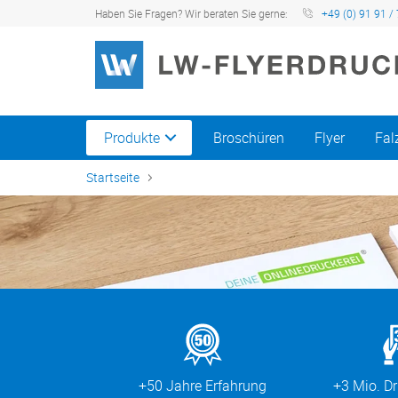
Haben Sie Fragen? Wir beraten Sie gerne:
+49 (0) 91 91 / 
Produkte
Broschüren
Flyer
Fal
Startseite
+50 Jahre Erfahrung
+3 Mio. D