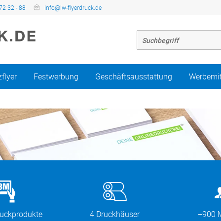
72 32 - 88
info@lw-flyerdruck.de
zflyer
Festwerbung
Geschäftsausstattung
Werbemit
ruckprodukte
4 Druckhäuser
+900 M