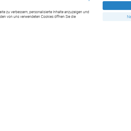
Erklärung zur Barrierefreiheit
te zu verbessern, personalisierte Inhalte anzuzeigen und
Sonderanfrage
Ne
u den von uns verwendeten Cookies öffnen Sie die
Datenschutzbestimmungen
Druckmusteranforderung
Kontakt
Widerrufsbelehrung
Impressum
AGB
Bestellung widerrufen