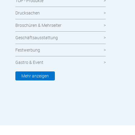
TOP - Produkte
Drucksachen
Broschüren & Mehrseiter
Geschäftsausstattung
Festwerbung
Gastro & Event
Kleidung & Textilien
Mehr anzeigen
Werbemittel
Werbetechnik
meinOrt
Nachhaltige Produkte