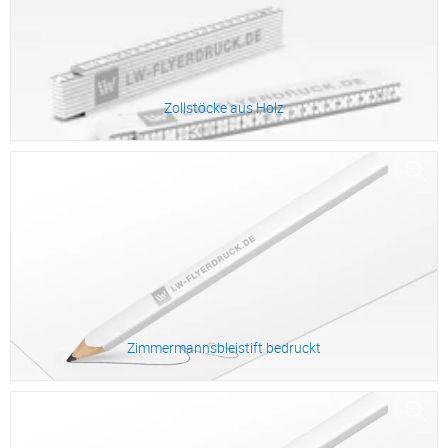
Zollstöcke aus Holz
Zum Produkt
Zimmermannsbleistift bedruckt
Zum Produkt