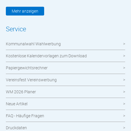
Kleidung & Textilien
Mehr anzeigen
Werbemittel
Service
Werbetechnik
Kommunalwahl Wahlwerbung
meinOrt
Kostenlose Kalendervorlagen zum Download
Nachhaltige Produkte
Papiergewichtsrechner
Wahlen
Vereinsfest Vereinswerbung
Neuheiten im Shop
WM 2026 Planer
Neue Artikel
FAQ - Häufige Fragen
Druckdaten