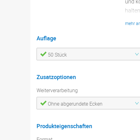
und k
halten
und fe
mehr a
Sendu
Auflage
Form
Mater
50 Stück
Blatt
Bind
Ecke
Zusatzoptionen
Konf
Weiterverarbeitung
Druc
Ohne abgerundete Ecken
Produkteigenschaften
Format