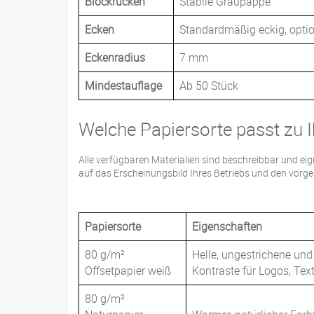
Blockrücken
Stabile Graupappe
Ecken
Standardmäßig eckig, optio
Eckenradius
7 mm
Mindestauflage
Ab 50 Stück
Welche Papiersorte passt zu 
Alle verfügbaren Materialien sind beschreibbar und ei
auf das Erscheinungsbild Ihres Betriebs und den vorg
Papiersorte
Eigenschaften
80 g/m²
Helle, ungestrichene und
Offsetpapier weiß
Kontraste für Logos, Tex
80 g/m²