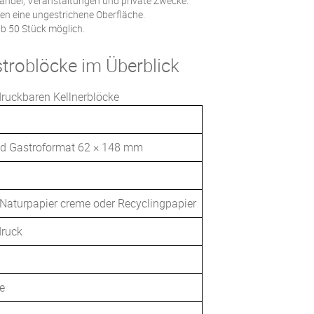
Handel, Veranstaltungen und private Zwecke.
en eine ungestrichene Oberfläche.
ab 50 Stück möglich.
troblöcke im Überblick
druckbaren Kellnerblöcke
und Gastroformat 62 × 148 mm
 Naturpapier creme oder Recyclingpapier
druck
e