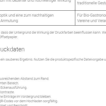
bton mit dezenter und hochwertiger Wirkung
traditionelle Ges
roptik und eine zum nachhaltigen
Für Bio-Gastrono
e Anmutung
Vereine und Vera
 dass der Untergrund die Wirkung der Druckfarben beeinflussen kann. We
ffsetpapier.
ruckdaten
r ein sauberes Ergebnis. Nutzen Sie die produktspezifische Dateivorgabe u
 ausreichenden Abstand zum Rand.
imten Bereich.
te Eckenausführung.
Kontraste.
che Einträge im Vordergrund bleiben.
QR-Codes vor dem Hochladen sorgfältig.
rmat und Beschnitt.