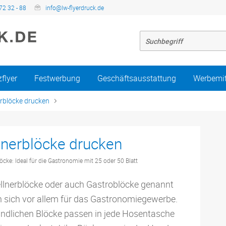
72 32 - 88
info@lw-flyerdruck.de
zflyer
Festwerbung
Geschäftsausstattung
Werbemit
erblöcke drucken
lnerblöcke drucken
öcke: Ideal für die Gastronomie mit 25 oder 50 Blatt
ellnerblöcke oder auch Gastroblöcke genannt
n sich vor allem für das Gastronomiegewerbe.
andlichen Blöcke passen in jede Hosentasche