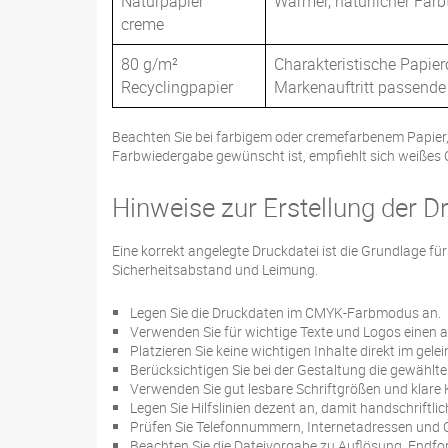
Naturpapier
Warmer, natürlicher Far
creme
80 g/m²
Charakteristische Papie
Recyclingpapier
Markenauftritt passend
Beachten Sie bei farbigem oder cremefarbenem Papier,
Farbwiedergabe gewünscht ist, empfiehlt sich weißes O
Hinweise zur Erstellung der D
Eine korrekt angelegte Druckdatei ist die Grundlage fü
Sicherheitsabstand und Leimung.
Legen Sie die Druckdaten im CMYK-Farbmodus an.
Verwenden Sie für wichtige Texte und Logos einen
Platzieren Sie keine wichtigen Inhalte direkt im gele
Berücksichtigen Sie bei der Gestaltung die gewähl
Verwenden Sie gut lesbare Schriftgrößen und klare 
Legen Sie Hilfslinien dezent an, damit handschriftli
Prüfen Sie Telefonnummern, Internetadressen und 
Beachten Sie die Dateivorgabe zu Auflösung, Endfo