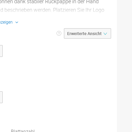
önnen dank stabiler Rückpappe in der Hand
d beschrieben werden. Platzieren Sie Ihr Logo
rtig ist das praktische Geschenk, dass Sie Ihren
nzeigen
ngen beilegen können.
at:
6,2 cm x 14,8 cm, DIN lang, DIN A6, DIN A7
ial:
Naturpapier, Offsetpapier, Recyclingpapier
zahl:
25 oder 50 Blatt
ung:
Leimung an der Schmalseite
nrundung:
optional an zwei oder vier Ecken, Radius 7 mm
igurieren
Auflage und Preise
Produktdetails
kdatenblätter
Blattanzahl