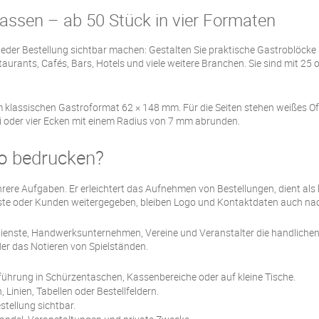
lassen – ab 50 Stück in vier Formaten
i jeder Bestellung sichtbar machen: Gestalten Sie praktische Gastroblöck
aurants, Cafés, Bars, Hotels und viele weitere Branchen. Sie sind mit 25 o
 klassischen Gastroformat 62 × 148 mm. Für die Seiten stehen weißes O
ei oder vier Ecken mit einem Radius von 7 mm abrunden.
o bedrucken?
h mehrere Aufgaben. Er erleichtert das Aufnehmen von Bestellungen, dient 
Gäste oder Kunden weitergegeben, bleiben Logo und Kontaktdaten auch n
enste, Handwerksunternehmen, Vereine und Veranstalter die handlichen W
oder das Notieren von Spielständen.
hrung in Schürzentaschen, Kassenbereiche oder auf kleine Tische.
 Linien, Tabellen oder Bestellfeldern.
stellung sichtbar.