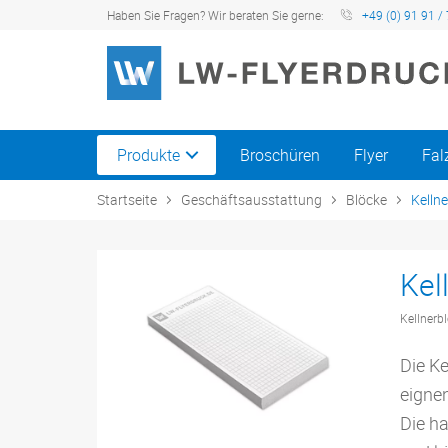
Haben Sie Fragen? Wir beraten Sie gerne:
+49 (0) 91 91 / 
Produkte
Broschüren
Flyer
Fal
Startseite
Geschäftsausstattung
Blöcke
Kelln
Kel
Kellnerbl
Die K
eigne
Die h