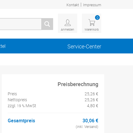
|
Kontakt
Impressum
0
Anmelden
Warenkorb
tel
Service-Center
Preisberechnung
Preis
25,26 €
Nettopreis
25,26 €
zzgl.
MwSt
4,80 €
19 %
Gesamtpreis
30,06 €
(inkl. Versand)