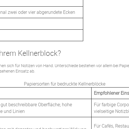
nal zwei oder vier abgerundete Ecken
Ihrem Kellnerblock?
gnen sich für Notizen von Hand. Unterschiede bestehen vor allem bei Papi
esehenen Einsatz ab.
Papiersorten für bedruckte Kellnerblöcke
Empfohlener Ein
 gut beschreibbare Oberfläche; hohe
Für farbige Corp
te und Linien
vielseitige Notiz
Für Cafés, Restau