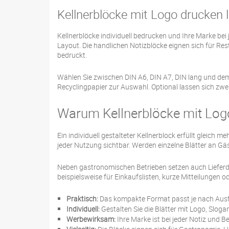
Kellnerblöcke mit Logo drucken 
Kellnerblöcke individuell bedrucken und Ihre Marke be
Layout. Die handlichen Notizblöcke eignen sich für Rest
bedruckt.
Wählen Sie zwischen DIN A6, DIN A7, DIN lang und dem
Recyclingpapier zur Auswahl. Optional lassen sich zw
Warum Kellnerblöcke mit Log
Ein individuell gestalteter Kellnerblock erfüllt gleic
jeder Nutzung sichtbar. Werden einzelne Blätter an 
Neben gastronomischen Betrieben setzen auch Lieferdi
beispielsweise für Einkaufslisten, kurze Mitteilungen 
Praktisch:
Das kompakte Format passt je nach Ausfü
Individuell:
Gestalten Sie die Blätter mit Logo, Slogan,
Werbewirksam:
Ihre Marke ist bei jeder Notiz und Be