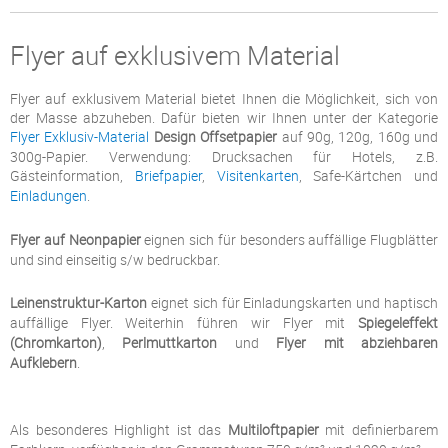
Flyer auf exklusivem Material
Flyer auf exklusivem Material bietet Ihnen die Möglichkeit, sich von
der Masse abzuheben. Dafür bieten wir Ihnen unter der Kategorie
Flyer Exklusiv-Material
Design Offsetpapier
auf 90g, 120g, 160g und
300g-Papier. Verwendung: Drucksachen für Hotels, z.B.
Gästeinformation,
Briefpapier
,
Visitenkarten
, Safe-Kärtchen und
Einladungen
.
Flyer auf Neonpapier
eignen sich für besonders auffällige Flugblätter
und sind einseitig s/w bedruckbar.
Leinenstruktur-Karton
eignet sich für Einladungskarten und haptisch
auffällige Flyer. Weiterhin führen wir Flyer mit
Spiegeleffekt
(Chromkarton)
,
Perlmuttkarton
und
Flyer mit abziehbaren
Aufklebern
.
Als besonderes Highlight ist das
Multiloftpapier
mit definierbarem