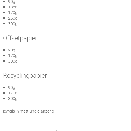
90g
135g
170g
250g
300g
Offsetpapier
90g
170g
300g
Recyclingpapier
90g
170g
300g
jeweils in matt und glänzend