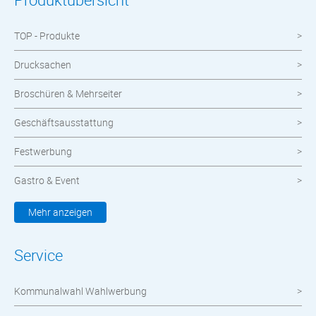
TOP - Produkte
Drucksachen
Broschüren & Mehrseiter
Geschäftsausstattung
Festwerbung
Gastro & Event
Kleidung & Textilien
Mehr anzeigen
Werbemittel
Service
Werbetechnik
Kommunalwahl Wahlwerbung
meinOrt