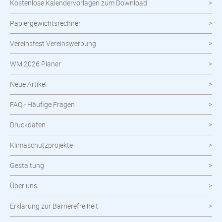
Kostenlose Kalendervorlagen zum Download
Nachhaltige Produkte
Papiergewichtsrechner
Wahlen
Vereinsfest Vereinswerbung
Neuheiten im Shop
WM 2026 Planer
Neue Artikel
FAQ - Häufige Fragen
Druckdaten
Klimaschutzprojekte
Gestaltung
Über uns
Erklärung zur Barrierefreiheit