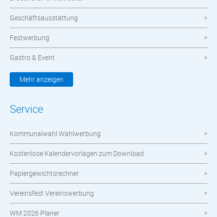
Geschäftsausstattung
Festwerbung
Gastro & Event
Kleidung & Textilien
Mehr anzeigen
Werbemittel
Service
Werbetechnik
Kommunalwahl Wahlwerbung
meinOrt
Kostenlose Kalendervorlagen zum Download
Nachhaltige Produkte
Papiergewichtsrechner
Wahlen
Vereinsfest Vereinswerbung
Neuheiten im Shop
WM 2026 Planer