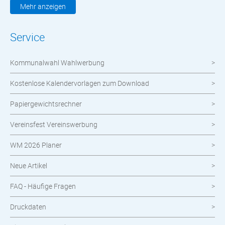
Kleidung & Textilien
Mehr anzeigen
Werbemittel
Service
Werbetechnik
Kommunalwahl Wahlwerbung
meinOrt
Kostenlose Kalendervorlagen zum Download
Nachhaltige Produkte
Papiergewichtsrechner
Wahlen
Vereinsfest Vereinswerbung
Neuheiten im Shop
WM 2026 Planer
Neue Artikel
FAQ - Häufige Fragen
Druckdaten