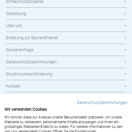
Klimaschutzprojekte
Gestaltung
Über uns
Erklärung zur Barrierefreiheit
Sonderanfrage
Datenschutzbestimmungen
Druckmusteranforderung
Kontakt
Widerrufsbelehrung
Datenschutzbestimmungen
Wir verwenden Cookies
Impressum
Wir können diese zur Analyse unserer Besucherdaten platzieren, um unsere
Webseite zu verbessern, personalisierte Inhalte anzuzeigen und Ihnen ein
AGB
großartiges Webseiten-Erlebnis zu bieten. Für weitere Informationen zu den
von uns verwendeten Cookies öffnen Sie die Einstellungen.