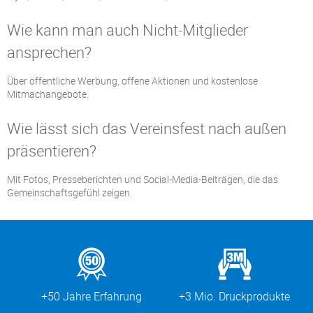
Wie kann man auch Nicht-Mitglieder
ansprechen?
Über öffentliche Werbung, offene Aktionen und kostenlose
Mitmachangebote.
Wie lässt sich das Vereinsfest nach außen
präsentieren?
Mit Fotos, Presseberichten und Social-Media-Beiträgen, die das
Gemeinschaftsgefühl zeigen.
+50 Jahre Erfahrung
+3 Mio. Druckprodukte