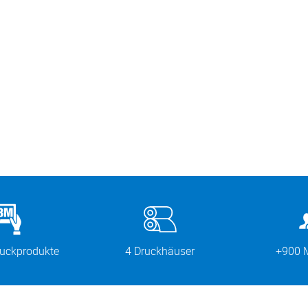
ruckprodukte
4 Druckhäuser
+900 M