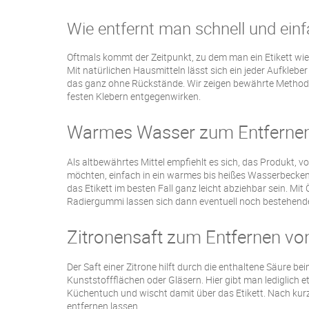
Wie entfernt man schnell und einf
Oftmals kommt der Zeitpunkt, zu dem man ein Etikett wi
Mit natürlichen Hausmitteln lässt sich ein jeder Aufkleber
das ganz ohne Rückstände. Wir zeigen bewährte Methode
festen Klebern entgegenwirken.
Warmes Wasser zum Entfernen 
Als altbewährtes Mittel empfiehlt es sich, das Produkt, v
möchten, einfach in ein warmes bis heißes Wasserbecken 
das Etikett im besten Fall ganz leicht abziehbar sein. Mit
Radiergummi lassen sich dann eventuell noch bestehende 
Zitronensaft zum Entfernen von
Der Saft einer Zitrone hilft durch die enthaltene Säure be
Kunststoffflächen oder Gläsern. Hier gibt man lediglich e
Küchentuch und wischt damit über das Etikett. Nach kurzer 
entfernen lassen.