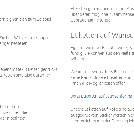
Etiketten geben aber nicht nur Aus
über deren mögliche Zusammenset
rn eignen sich zum Beispiel
Gebrauchsanleitungen.
Etiketten auf Wunsc
ie bei LW-flyerdruck sogar
nger bestellen.
Egal für welchen Einsatzzweck, we
fündig. Sie können aus den vielfäl
wählen.
ebensmittel-Etiketten gedruckt.
Wenn Ihr gewünschtes Format kein 
tiketten sind also garantiert
keine Panik. Unsere Etiketten kön
Ihnen alle Möglichkeiten offen.
Jetzt
Etiketten auf Wunschformat
e nicht nur
Unsere Etiketten auf Rolle sind au
nnzeichnen Sie
ausgedruckten Sticker werden hier 
darin befindet.
Herausziehen aus der Packung leic