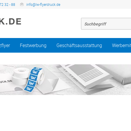
72 32 - 88
info@lw-flyerdruck.de
zflyer
Festwerbung
Geschäftsausstattung
Werbemit