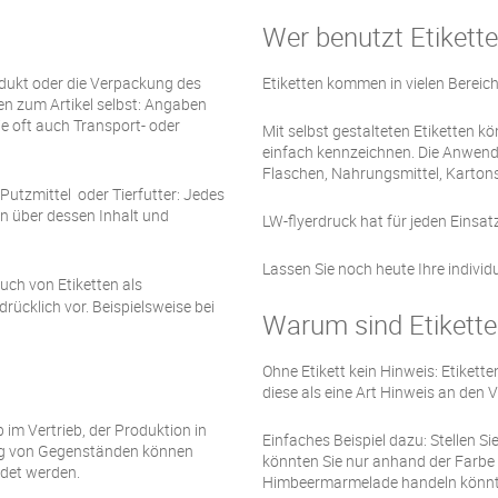
Wer benutzt Etikett
rodukt oder die Verpackung des
Etiketten kommen in vielen Bereic
nen zum Artikel selbst: Angaben
 oft auch Transport- oder
Mit selbst gestalteten Etiketten k
einfach kennzeichnen. Die Anwendu
Flaschen, Nahrungsmittel, Kartons
Putzmittel oder Tierfutter: Jedes
en über dessen Inhalt und
LW-flyerdruck hat für jeden Einsat
Lassen Sie noch heute Ihre individu
ch von Etiketten als
ücklich vor. Beispielsweise bei
Warum sind Etikette
Ohne Etikett kein Hinweis: Etikett
diese als eine Art Hinweis an den
 im Vertrieb, der Produktion in
Einfaches Beispiel dazu: Stellen Si
ng von Gegenständen können
könnten Sie nur anhand der Farbe 
ndet werden.
Himbeermarmelade handeln könnte.