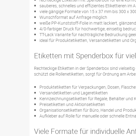
sauberes, schnelles und effizientes Etikettieren im A
viele gängige Formate von 15 x 37 mm bis 300 x 3
Wunschformat auf Anfrage möglich
weiße PP-Kunststoff-Folie in matt lackiert, glänzend
4/0-farbiger Druck für hochwertige, einseitig bedruc
TT-Lack Variante für nachträgliche Bedruckung gee
ideal für Produktetiketten, Versandetiketten und Or
Etiketten mit Spenderbox für vie
Rechteckige Etiketten in der Spenderbox sind vielseiti
schützt die Rollenetiketten, sorgt für Ordnung am Arbe
Produktetiketten für Verpackungen, Dosen, Flasche
Versandetiketten und Lageretiketten
Kennzeichnungsetiketten für Regale, Behälter und 
Preisetiketten und Aktionsetiketten
Organisationsetiketten für Büro, Handel und Produ
Aufkleber auf Rolle für manuelle oder schnelle Ent
Viele Formate für individuelle A