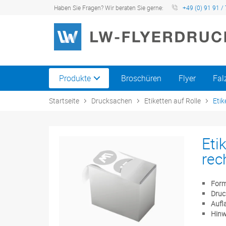
Haben Sie Fragen? Wir beraten Sie gerne:
+49 (0) 91 91 / 
Produkte
Broschüren
Flyer
Fal
Startseite
Drucksachen
Etiketten auf Rolle
Etik
Eti
rec
Form
Druc
Aufl
Hinw