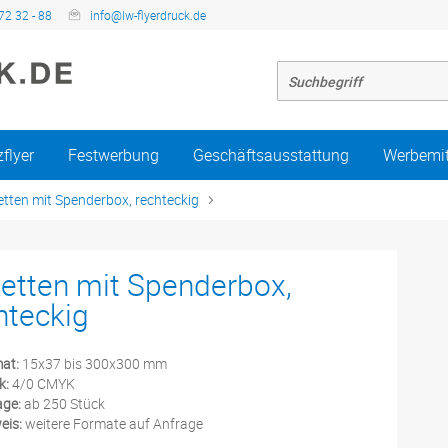
72 32 - 88
info@lw-flyerdruck.de
zflyer
Festwerbung
Geschäftsausstattung
Werbemit
etten mit Spenderbox, rechteckig
ketten mit Spenderbox,
hteckig
at:
15x37 bis 300x300 mm
k:
4/0 CMYK
age:
ab 250 Stück
eis:
weitere Formate auf Anfrage