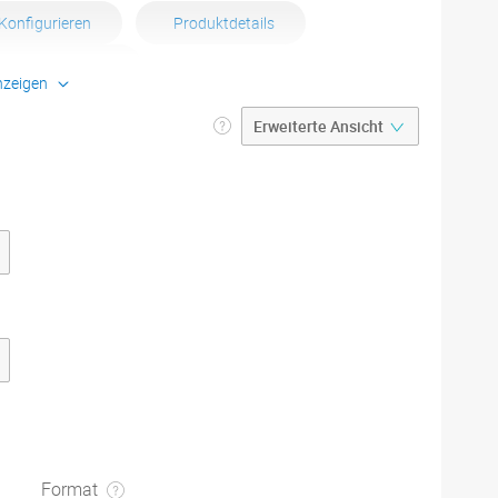
Konfigurieren
Produktdetails
uckdatenblätter
nzeigen
igurieren
Auflage und Preise
Produktdetails
kdatenblätter
Format