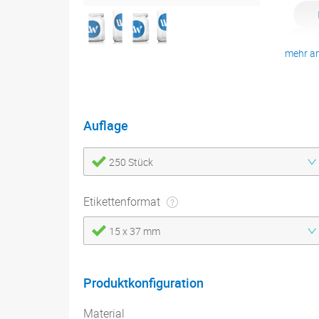
Dr
mehr a
Konf
Druc
Auflage
250 Stück
Etikettenformat
15 x 37 mm
Produktkonfiguration
Material