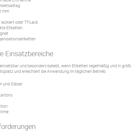
rbeitsalltag
00 mm
 lackiert oder TT-Lack
kte Etiketten
ignet
ganisationsetiketten
le Einsatzbereiche
g einsetzbar und besonders beliebt, wenn Etiketten regelmäßig und in grö
itsplatz und erleichtert die Anwendung im täglichen Betrieb.
n und Gläser
Kartons
ktion
nahme
nforderungen