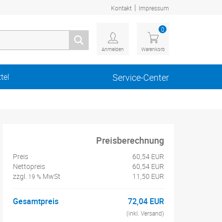
|
Kontakt
Impressum
0
Anmelden
Warenkorb
tel
Service-Center
Preisberechnung
Preis
60,54 EUR
Nettopreis
60,54 EUR
zzgl.
MwSt
11,50 EUR
19 %
Gesamtpreis
72,04 EUR
(inkl. Versand)