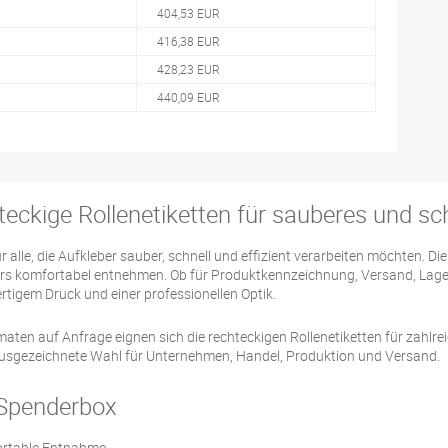
404,53 EUR
416,38 EUR
428,23 EUR
440,09 EUR
eckige Rollenetiketten für sauberes und sch
 alle, die Aufkleber sauber, schnell und effizient verarbeiten möchten. Di
rs komfortabel entnehmen. Ob für Produktkennzeichnung, Versand, Lager
tigem Druck und einer professionellen Optik.
en auf Anfrage eignen sich die rechteckigen Rollenetiketten für zahlr
 ausgezeichnete Wahl für Unternehmen, Handel, Produktion und Versand.
r Spenderbox
fortable Entnahme