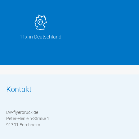
11x in Deutschland
Kontakt
LW-flyerdruck.de
Peter-Henlein-Straße 1
91301 Forchheim