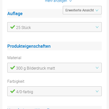
mehr anzeigen
Heißfolienprägung
Lieferung:
genutet im offenen
Zustand
Auflage
Konfigurieren
25 Stück
Produktdetails
Druckdatenblätter
Produkteigenschaften
Material
300 g Bilderdruck matt
Farbigkeit
4/0-farbig