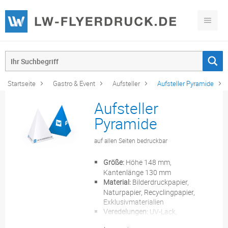
Startseite
Gastro & Event
Aufsteller
Aufsteller Pyramide
Aufsteller
Pyramide
auf allen Seiten bedruckbar
Größe:
Höhe 148 mm,
Kantenlänge 130 mm
Material:
Bilderdruckpapier,
Naturpapier, Recyclingpapier,
Exklusivmaterialien
Veredelungen:
UV-Lack,
Folienkaschierung,