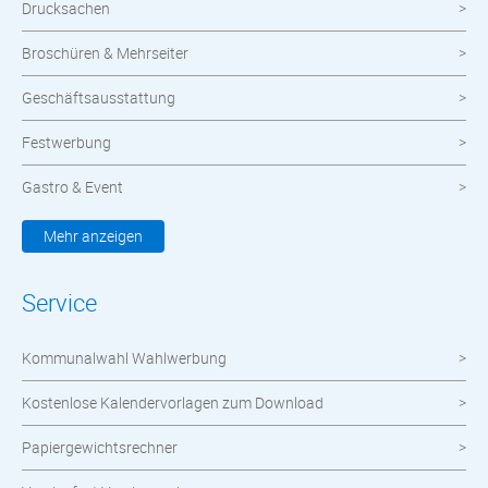
Drucksachen
Broschüren & Mehrseiter
Geschäftsausstattung
Festwerbung
Gastro & Event
Kleidung & Textilien
Mehr anzeigen
Werbemittel
Service
Werbetechnik
Kommunalwahl Wahlwerbung
meinOrt
Kostenlose Kalendervorlagen zum Download
Nachhaltige Produkte
Papiergewichtsrechner
Wahlen