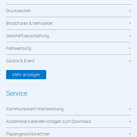
Drucksachen
Broschüren & Mehrseiter
Geschäftsausstattung
Festwerbung
Gastro & Event
Kleidung & Textilien
Mehr anzeigen
Werbemittel
Service
Werbetechnik
Kommunalwahl Wahlwerbung
meinOrt
Kostenlose Kalendervorlagen zum Download
Nachhaltige Produkte
Papiergewichtsrechner
Wahlen