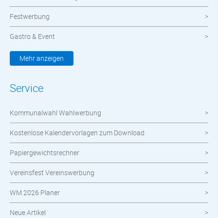
Festwerbung
Gastro & Event
Kleidung & Textilien
Mehr anzeigen
Werbemittel
Service
Werbetechnik
Kommunalwahl Wahlwerbung
meinOrt
Kostenlose Kalendervorlagen zum Download
Nachhaltige Produkte
Papiergewichtsrechner
Wahlen
Vereinsfest Vereinswerbung
Neuheiten im Shop
WM 2026 Planer
Neue Artikel