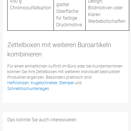
450 g
Design,
glatter
Chromosulfatkarton
Bildmotiven oder
Oberfläche
klaren
für farbige
Werbebotschaften.
Druckmotive.
Zettelboxen mit weiteren Büroartikeln
kombinieren
Für einen einheitlichen Auftritt im Büro oder bei Kundenterminen
können Sie Ihre Zettelboxen mit weiteren individuell bedruckten
Produkten ergänzen. Besonders praktisch sind
Haftnotizen
,
Kugelschreiber
,
Stempel
und
Schreibtischunterlagen
.
Das könnte Sie auch interessieren: