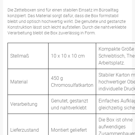
Die Zettelboxen sind für einen stabilen Einsatz im Büroalltag
konzipiert. Das Material sorgt dafür, dass die Box formstabil
bleibt und optisch hochwertig wirkt. Die genutete und gestanzte
Konstruktion lässt sich leicht aufstellen. Durch die nahtverklebte
Verarbeitung bleibt die Box zuverlässig in Form.
Kompakte Größe 
Stellmaß
10 x 10 x 10 cm
Schreibtisch, Th
Arbeitsplatz.
Stabiler Karton m
450 g
Material
hochwertiger Obe
Chromosulfatkarton
individuelle Druc
Genutet, gestanzt
Einfaches Aufkla
Verarbeitung
und nahtverklebt
gleichzeitig sich
Die Box ist ohne
aufwendiges
Lieferzustand
Montiert geliefert
Zusammenbauen 