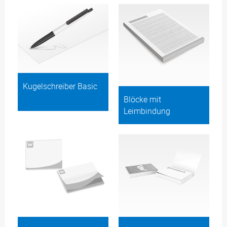
Kugelschreiber Basic
Blöcke mit
Leimbindung