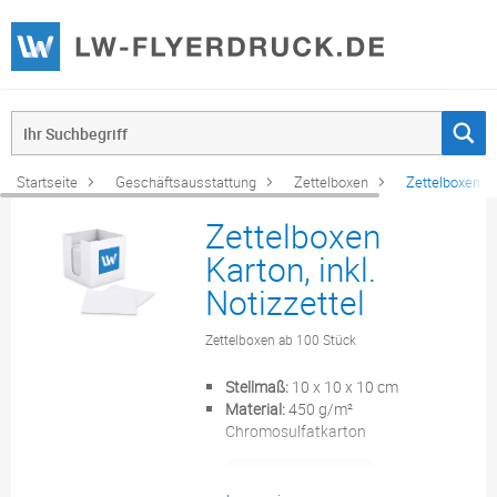
Startseite
Geschäftsausstattung
Zettelboxen
Zettelboxen Kar
Zettelboxen
Karton, inkl.
Notizzettel
Zettelboxen ab 100 Stück
Stellmaß:
10 x 10 x 10 cm
Material:
450 g/m²
Chromosulfatkarton
Konfigurieren