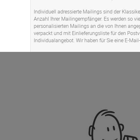
Individuell adressierte Mailings sind der Klassik
Anzahl Ihrer Mailingempfänger. Es werden so vie
personalisierten Mailings an die von Ihnen angeg
verpackt und mit Einlieferungsliste für den Post
Individualangebot. Wir haben für Sie eine
E-Mail