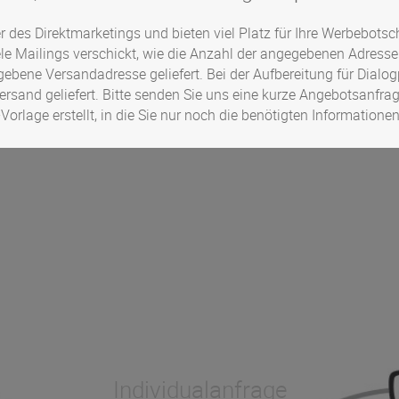
er des Direktmarketings und bieten viel Platz für Ihre Werbebots
le Mailings verschickt, wie die Anzahl der angegebenen Adresse
ebene Versandadresse geliefert. Bei der Aufbereitung für Dialogpo
versand geliefert. Bitte senden Sie uns eine kurze Angebotsanfra
-Vorlage
erstellt, in die Sie nur noch die benötigten Informatio
Individualanfrage