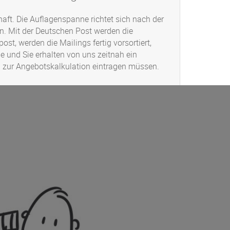
chaft. Die Auflagenspanne richtet sich nach der
n. Mit der Deutschen Post werden die
st, werden die Mailings fertig vorsortiert,
ge und Sie erhalten von uns zeitnah ein
nen zur Angebotskalkulation eintragen müssen.