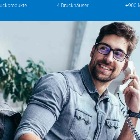
ruckprodukte
4 Druckhäuser
+900 M