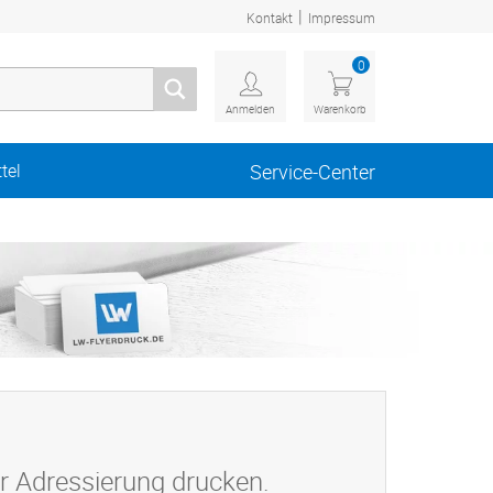
|
Kontakt
Impressum
0
Anmelden
Warenkorb
tel
Service-Center
er Adressierung drucken.