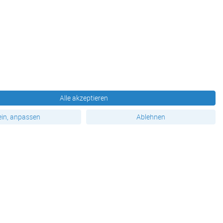
Alle akzeptieren
Produktübersicht
in, anpassen
Ablehnen
TOP - Produkte
Drucksachen
Broschüren & Mehrseiter
Geschäftsausstattung
Festwerbung