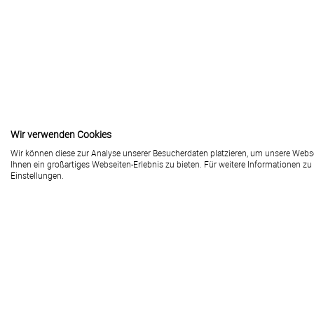
Wir verwenden Cookies
Wir können diese zur Analyse unserer Besucherdaten platzieren, um unsere Websei
Kontakt
Ihnen ein großartiges Webseiten-Erlebnis zu bieten. Für weitere Informationen z
Einstellungen.
LW-flyerdruck.de
Peter-Henlein-Straße 1
91301 Forchheim
+49 (0) 91 91 / 72 32 - 88