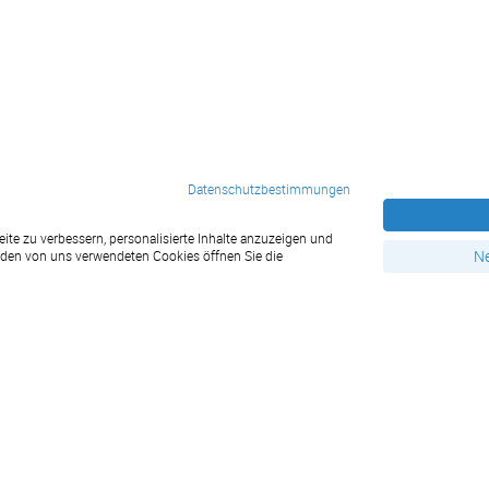
Datenschutzbestimmungen
te zu verbessern, personalisierte Inhalte anzuzeigen und
Service
Ne
u den von uns verwendeten Cookies öffnen Sie die
Kommunalwahl Wahlwerbung
Kostenlose Kalendervorlagen zum Download
Papiergewichtsrechner
Vereinsfest Vereinswerbung
WM 2026 Planer