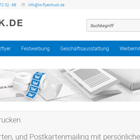
72 32 - 88
info@lw-flyerdruck.de
zflyer
Festwerbung
Geschäftsausstattung
Werbemit
drucken
rten, und Postkartenmailing mit persönlich