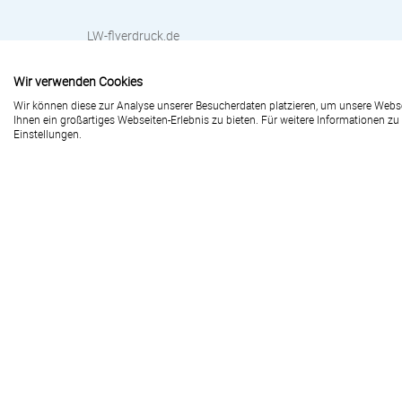
LW-flyerdruck.de
Peter-Henlein-Straße 1
91301 Forchheim
Wir verwenden Cookies
Wir können diese zur Analyse unserer Besucherdaten platzieren, um unsere Websei
Ihnen ein großartiges Webseiten-Erlebnis zu bieten. Für weitere Informationen z
Einstellungen.
+49 (0) 91 91 / 72 32 - 88
info@lw-flyerdruck.de