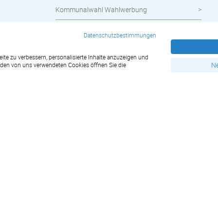
Kommunalwahl Wahlwerbung
Kostenlose Kalendervorlagen zum Download
Datenschutzbestimmungen
Papiergewichtsrechner
te zu verbessern, personalisierte Inhalte anzuzeigen und
Ne
u den von uns verwendeten Cookies öffnen Sie die
Vereinsfest Vereinswerbung
WM 2026 Planer
Neue Artikel
FAQ - Häufige Fragen
Druckdaten
Klimaschutzprojekte
Gestaltung
Über uns