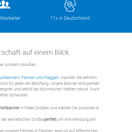
itarbeiter
11x in Deutschland
schaft auf einem Bilck
e, sondern draußen.
unbannern
,
Fahnen und Flaggen
, machen Sie definitiv
sind für jeden ein Blickfang. Unsere Banner sind perfekt
eignet und selbst bei stürmischen Wetter robust. Auch
ektes Schaubild.
ahlbanner
in freien Größen und wählen Sie zwischen 8
der einheitlichen Größe
perfekt
um Ihre Werbung am
ei unseren Fahnen & Flaggen, egal ob auf öffentlichen