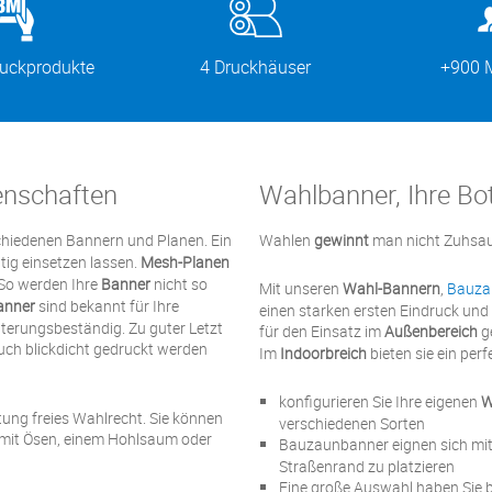
ruckprodukte
4 Druckhäuser
+900 M
enschaften
Wahlbanner, Ihre Bot
chiedenen Bannern und Planen. Ein
Wahlen
gewinnt
man nicht Zuhsau
ältig einsetzen lassen.
Mesh-Planen
. So werden Ihre
Banner
nicht so
Mit unseren
Wahl-Bannern
,
Bauza
anner
sind bekannt für Ihre
einen starken ersten Eindruck und 
itterungsbeständig. Zu guter Letzt
für den Einsatz im
Außenbereich
ge
ch blickdicht gedruckt werden
Im
Indoorbreich
bieten sie ein perf
konfigurieren Sie Ihre eigenen
W
tung freies Wahlrecht. Sie können
verschiedenen Sorten
mit Ösen, einem Hohlsaum oder
Bauzaunbanner eignen sich mit 
Straßenrand zu platzieren
Eine große Auswahl haben Sie b