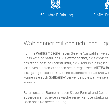
+50 Jahre Erfahrung
+3 Mio. D
Wahlbanner mit den richtigen Eig
Für Ihre
Wahlkampagne
haben Sie eine Auswahl an vers
Klassiker sind natürlich
PVC-Werbebanner
, die sich vielf
besitzen eine feine Lochstruktur, die winddurchlässig ist
leicht von starken Windböen heruntergerissen.
AIRTEX B
einzigartige Textiloptik. Sie sind besonders robust und w
können Sie auch
Softbanner
verwenden, die wahlweise au
können.
Bei all unseren Bannern haben Sie bei Format und Gestal
außerdem entscheiden zwischen einer Randverstärkung 
Ösen ohne Randverstärkung.