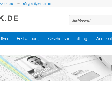
72 32 - 88
info@lw-flyerdruck.de
zflyer
Festwerbung
Geschäftsausstattung
Werbemit