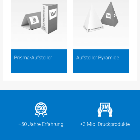
Prisma-Aufsteller
Aufsteller Pyramide
+50 Jahre Erfahrung
+3 Mio. Druckprodukte