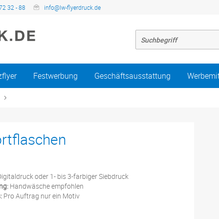
72 32 - 88
info@lw-flyerdruck.de
zflyer
Festwerbung
Geschäftsausstattung
Werbemit
rtflaschen
igitaldruck oder 1- bis 3-farbiger Siebdruck
ng:
Handwäsche empfohlen
:
Pro Auftrag nur ein Motiv