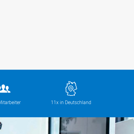
itarbeiter
11x in Deutschland