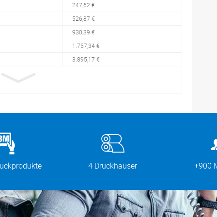
247,62 €
526,87 €
930,39 €
1.757,34 €
3.895,17 €
ruckprodukte
4 Druckhäuser
+900 M