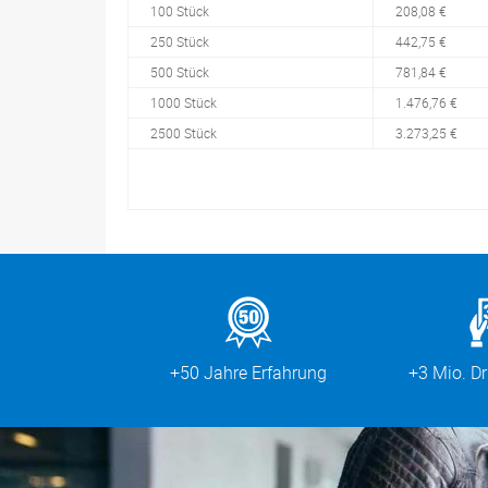
100 Stück
208,08 €
250 Stück
442,75 €
500 Stück
781,84 €
1000 Stück
1.476,76 €
2500 Stück
3.273,25 €
+50 Jahre Erfahrung
+3 Mio. D