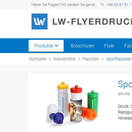
Haben Sie Fragen? Wir beraten Sie gerne:
+49 (0) 91 91 / 
Produkte
Broschüren
Flyer
Fal
Startseite
Werbemittel
Flaschen
Sportflaschen
Spo
BPA-frei
Druck:
D
Reinigu
Hinweis