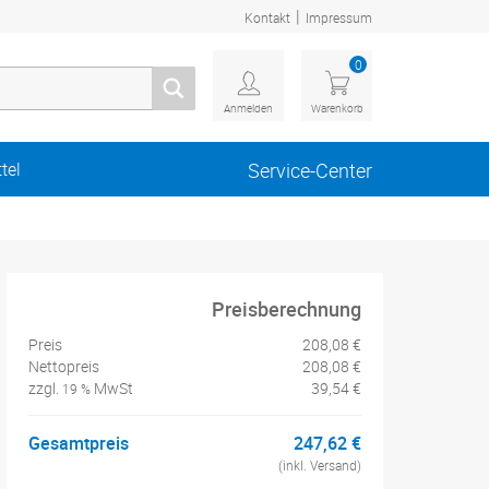
|
Kontakt
Impressum
0
Anmelden
Warenkorb
tel
Service-Center
Preisberechnung
Preis
208,08 €
Nettopreis
208,08 €
zzgl.
MwSt
39,54 €
19 %
Gesamtpreis
247,62 €
(inkl. Versand)