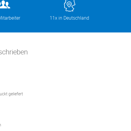
itarbeiter
11x in Deutschland
schrieben
ckt geliefert
n