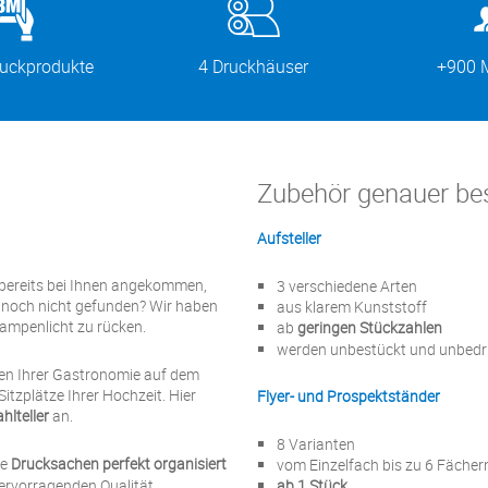
ruckprodukte
4 Druckhäuser
+900 M
Zubehör genauer be
Aufsteller
r bereits bei Ihnen angekommen,
3 verschiedene Arten
t noch nicht gefunden? Wir haben
aus klarem Kunststoff
ampenlicht zu rücken.
ab
geringen Stückzahlen
werden unbestückt und unbedru
rten Ihrer Gastronomie auf dem
itzplätze Ihrer Hochzeit. Hier
Flyer- und Prospektständer
hlteller
an.
8 Varianten
re
Drucksachen perfekt organisiert
vom Einzelfach bis zu 6 Fächer
ervorragenden Qualität.
ab 1 Stück