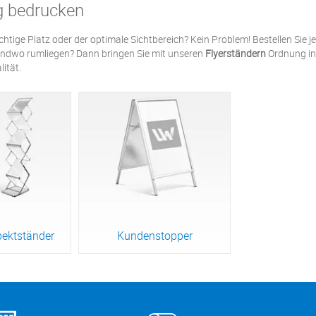
g bedrucken
ichtige Platz oder der optimale Sichtbereich? Kein Problem! Bestellen Sie j
gendwo rumliegen? Dann bringen Sie mit unseren
Flyerständern
Ordnung in 
lität.
pektständer
Kundenstopper
odukt
Zum Produkt