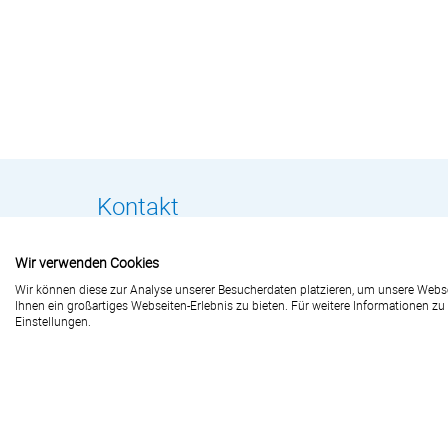
Kontakt
Wir verwenden Cookies
LW-flyerdruck.de
Wir können diese zur Analyse unserer Besucherdaten platzieren, um unsere Websei
Peter-Henlein-Straße 1
Ihnen ein großartiges Webseiten-Erlebnis zu bieten. Für weitere Informationen z
91301 Forchheim
Einstellungen.
+49 (0) 91 91 / 72 32 - 88