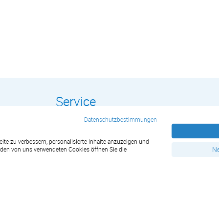
Service
Datenschutzbestimmungen
Kommunalwahl Wahlwerbung
te zu verbessern, personalisierte Inhalte anzuzeigen und
Kostenlose Kalendervorlagen zum Download
Ne
u den von uns verwendeten Cookies öffnen Sie die
Papiergewichtsrechner
Vereinsfest Vereinswerbung
WM 2026 Planer