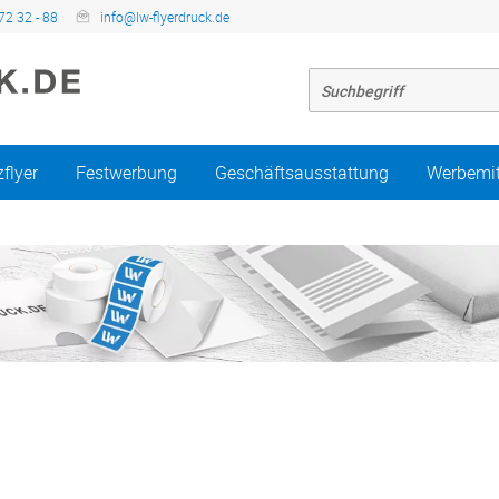
72 32 - 88
info@lw-flyerdruck.de
zflyer
Festwerbung
Geschäftsausstattung
Werbemit