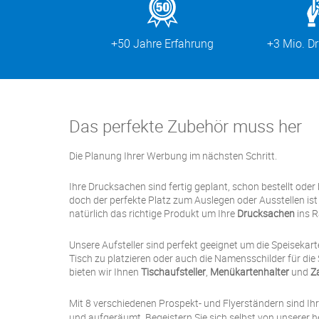
+50 Jahre Erfahrung
+3 Mio. D
Das perfekte Zubehör muss her
Die Planung Ihrer Werbung im nächsten Schritt.
Ihre Drucksachen sind fertig geplant, schon bestellt ode
doch der perfekte Platz zum Auslegen oder Ausstellen is
natürlich das richtige Produkt um Ihre
Drucksachen
ins R
Unsere Aufsteller sind perfekt geeignet um die Speiseka
Tisch zu platzieren oder auch die Namensschilder für die S
bieten wir Ihnen
Tischaufsteller
,
Menükartenhalter
und
Za
Mit 8 verschiedenen Prospekt- und Flyerständern sind Ih
und aufgeräumt. Begeistern Sie sich selbst von unserer h