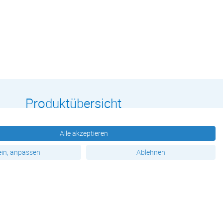
Produktübersicht
TOP - Produkte
Alle akzeptieren
Drucksachen
in, anpassen
Ablehnen
Broschüren & Mehrseiter
Geschäftsausstattung
Festwerbung