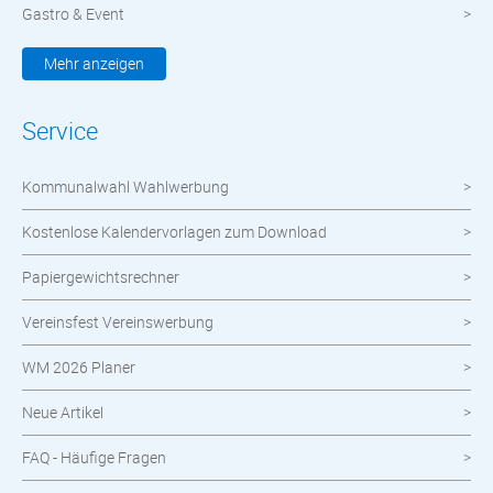
Gastro & Event
Kleidung & Textilien
Mehr anzeigen
Werbemittel
Service
Werbetechnik
Kommunalwahl Wahlwerbung
meinOrt
Kostenlose Kalendervorlagen zum Download
Nachhaltige Produkte
Papiergewichtsrechner
Wahlen
Vereinsfest Vereinswerbung
Neuheiten im Shop
WM 2026 Planer
Neue Artikel
FAQ - Häufige Fragen