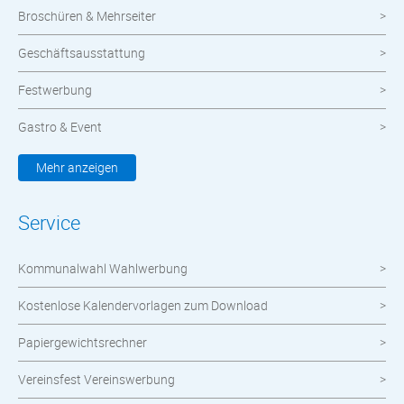
Broschüren & Mehrseiter
Geschäftsausstattung
Festwerbung
Gastro & Event
Kleidung & Textilien
Mehr anzeigen
Werbemittel
Service
Werbetechnik
Kommunalwahl Wahlwerbung
meinOrt
Kostenlose Kalendervorlagen zum Download
Nachhaltige Produkte
Papiergewichtsrechner
Wahlen
Vereinsfest Vereinswerbung
Neuheiten im Shop