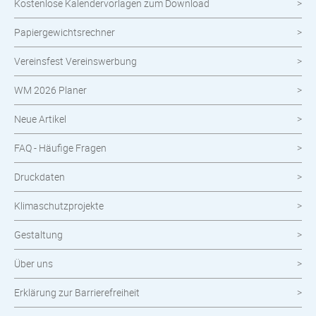
Kostenlose Kalendervorlagen zum Download
Nachhaltige Produkte
Papiergewichtsrechner
Wahlen
Vereinsfest Vereinswerbung
Neuheiten im Shop
WM 2026 Planer
Neue Artikel
FAQ - Häufige Fragen
Druckdaten
Klimaschutzprojekte
Gestaltung
Über uns
Erklärung zur Barrierefreiheit