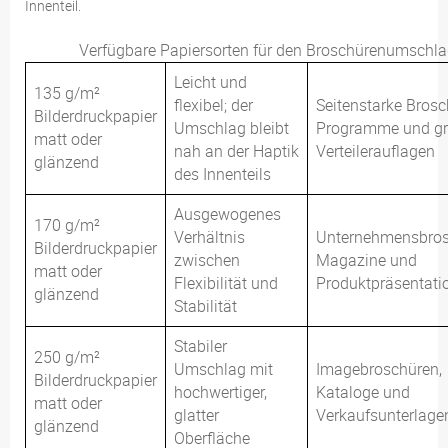
Innenteil.
Verfügbare Papiersorten für den Broschürenumschl
Leicht und
135 g/m²
flexibel; der
Seitenstarke Brosc
Bilderdruckpapier
Umschlag bleibt
Programme und gr
matt oder
nah an der Haptik
Verteilerauflagen
glänzend
des Innenteils
Ausgewogenes
170 g/m²
Verhältnis
Unternehmensbros
Bilderdruckpapier
zwischen
Magazine und
matt oder
Flexibilität und
Produktpräsentati
glänzend
Stabilität
Stabiler
250 g/m²
Umschlag mit
Imagebroschüren,
Bilderdruckpapier
hochwertiger,
Kataloge und
matt oder
glatter
Verkaufsunterlage
glänzend
Oberfläche