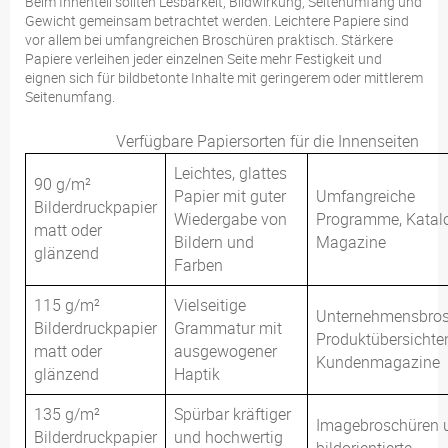
Beim Innenteil sollten Lesbarkeit, Bildwirkung, Seitenumfang und
Gewicht gemeinsam betrachtet werden. Leichtere Papiere sind
vor allem bei umfangreichen Broschüren praktisch. Stärkere
Papiere verleihen jeder einzelnen Seite mehr Festigkeit und
eignen sich für bildbetonte Inhalte mit geringerem oder mittlerem
Seitenumfang.
Verfügbare Papiersorten für die Innenseiten
Leichtes, glattes
90 g/m²
Papier mit guter
Umfangreiche
Bilderdruckpapier
Wiedergabe von
Programme, Katal
matt oder
Bildern und
Magazine
glänzend
Farben
115 g/m²
Vielseitige
Unternehmensbros
Bilderdruckpapier
Grammatur mit
Produktübersichte
matt oder
ausgewogener
Kundenmagazine
glänzend
Haptik
135 g/m²
Spürbar kräftiger
Imagebroschüren 
Bilderdruckpapier
und hochwertig