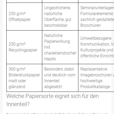
Ungestrichene,
Seminarunterlagen
250 g/m²
natürliche
Formularelemente
Offsetpapier
Oberfläche; gut
sachlich gestaltete
beschreibbar
Broschüren
Natürliche
Umweltbezogene
Papierwirkung
250 g/m²
Kommunikation, Ve
mit
Recyclingpapier
Kulturprojekte und
charakteristischer
öffentliche Einric
Haptik
300 g/m²
Besonders stabil
Repräsentative
Bilderdruckpapier
und deutlich vom
Imagebroschüren 
matt oder
Innenteil
hochwertige
glänzend
abgesetzt
Produktkataloge
Welche Papiersorte eignet sich für den
Innenteil?