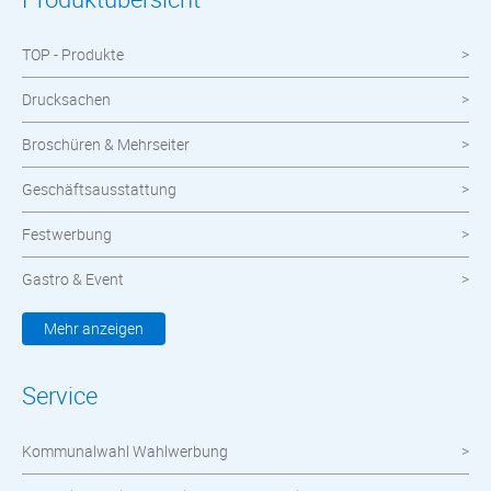
TOP - Produkte
Drucksachen
Broschüren & Mehrseiter
Geschäftsausstattung
Festwerbung
Gastro & Event
Kleidung & Textilien
Mehr anzeigen
Werbemittel
Service
Werbetechnik
Kommunalwahl Wahlwerbung
meinOrt