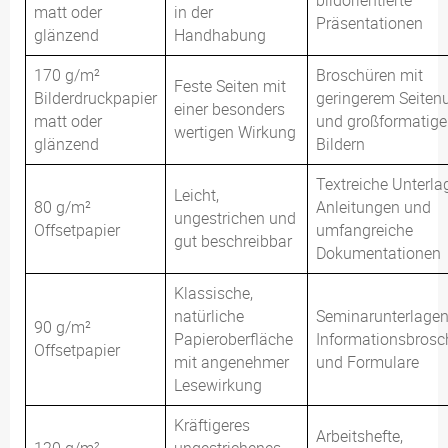
bildorientierte
matt oder
in der
Präsentationen
glänzend
Handhabung
170 g/m²
Broschüren mit
Feste Seiten mit
Bilderdruckpapier
geringerem Seite
einer besonders
matt oder
und großformatig
wertigen Wirkung
glänzend
Bildern
Textreiche Unterla
Leicht,
80 g/m²
Anleitungen und
ungestrichen und
Offsetpapier
umfangreiche
gut beschreibbar
Dokumentationen
Klassische,
natürliche
Seminarunterlagen
90 g/m²
Papieroberfläche
Informationsbrosc
Offsetpapier
mit angenehmer
und Formulare
Lesewirkung
Kräftigeres
Arbeitshefte,