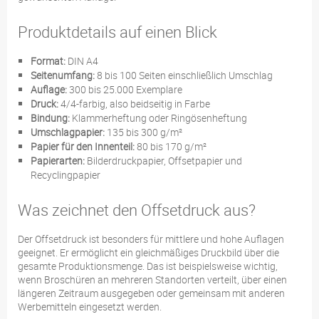
Produktdetails auf einen Blick
Format:
DIN A4
Seitenumfang:
8 bis 100 Seiten einschließlich Umschlag
Auflage:
300 bis 25.000 Exemplare
Druck:
4/4-farbig, also beidseitig in Farbe
Bindung:
Klammerheftung oder Ringösenheftung
Umschlagpapier:
135 bis 300 g/m²
Papier für den Innenteil:
80 bis 170 g/m²
Papierarten:
Bilderdruckpapier, Offsetpapier und
Recyclingpapier
Was zeichnet den Offsetdruck aus?
Der Offsetdruck ist besonders für mittlere und hohe Auflagen
geeignet. Er ermöglicht ein gleichmäßiges Druckbild über die
gesamte Produktionsmenge. Das ist beispielsweise wichtig,
wenn Broschüren an mehreren Standorten verteilt, über einen
längeren Zeitraum ausgegeben oder gemeinsam mit anderen
Werbemitteln eingesetzt werden.