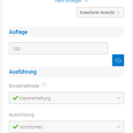
mehr anzeigen
Seitenzahl: 8 bis 96 Seiten
Farbigkeit: 4/4-farbig oder 1/1-
farbig
Konfigurieren
Auflage
Produktdetails
Druckdatenblätter
Ausführung
Bindemethode
Klammerheftung
Ausrichtung
Hochformat