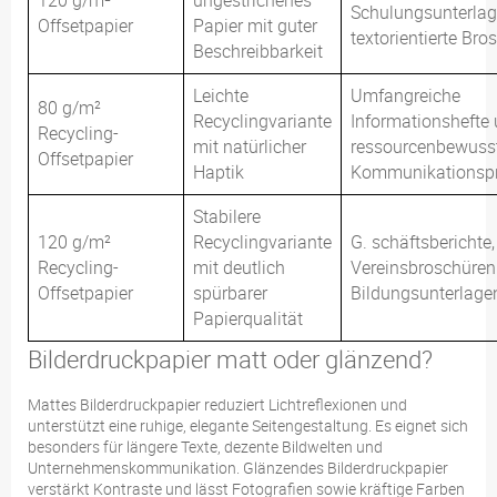
120 g/m²
ungestrichenes
Schulungsunterla
Offsetpapier
Papier mit guter
textorientierte Bro
Beschreibbarkeit
Leichte
Umfangreiche
80 g/m²
Recyclingvariante
Informationshefte
Recycling-
mit natürlicher
ressourcenbewuss
Offsetpapier
Haptik
Kommunikationspr
Stabilere
120 g/m²
Recyclingvariante
G. schäftsberichte,
Recycling-
mit deutlich
Vereinsbroschüren
Offsetpapier
spürbarer
Bildungsunterlage
Papierqualität
Bilderdruckpapier matt oder glänzend?
Mattes Bilderdruckpapier reduziert Lichtreflexionen und
unterstützt eine ruhige, elegante Seitengestaltung. Es eignet sich
besonders für längere Texte, dezente Bildwelten und
Unternehmenskommunikation. Glänzendes Bilderdruckpapier
verstärkt Kontraste und lässt Fotografien sowie kräftige Farben