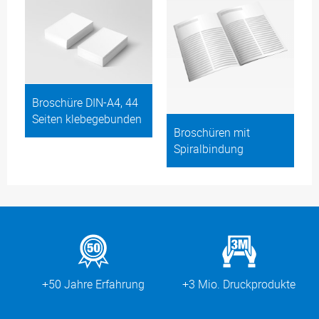
Broschüre DIN-A4, 44
Seiten klebegebunden
Broschüren mit
Spiralbindung
+50 Jahre Erfahrung
+3 Mio. Druckprodukte