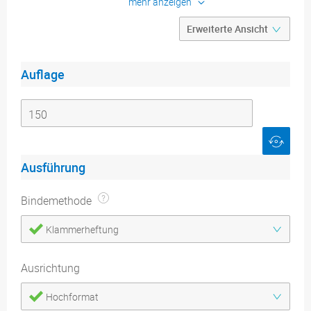
mehr anzeigen
Umschlag
Farbigkeit: 4/4-farbig oder 1/1-
farbig
Konfigurieren
Auflage
Produktdetails
Druckdatenblätter
Ausführung
Bindemethode
Klammerheftung
Ausrichtung
Hochformat