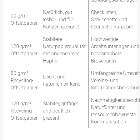
Natürlich, gut
Checklisten,
90 g/m²
lesbar und für
Servicehefte und
Offsetpapier
Notizen geeignet
textreiche Ratgeber
Stabilere
Hochwertige
120 g/m²
Naturpapierqualität
Arbeitsunterlagen und
Offsetpapier
mit angenehmer
beschreibbare
Haptik
Broschüren
80 g/m²
Umfangreiche Umwelt
Leicht und
Recycling-
Vereins- und
natürlich wirkend
Offsetpapier
Informationsbroschür
Nachhaltigkeitsbericht
120 g/m²
Stabiler, griffiger
Naturführer und
Recycling-
und deutlich
ressourcenbewusste
Offsetpapier
präsent
Kommunikation