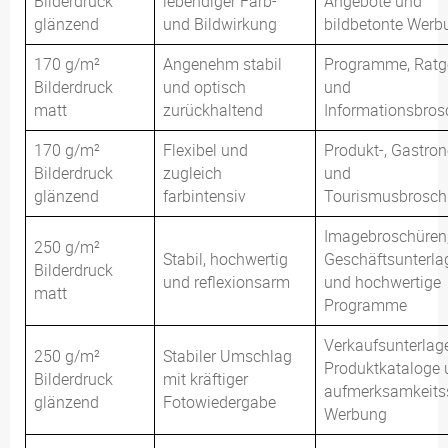
Bilderdruck
lebendiger Farb-
Angebote und
glänzend
und Bildwirkung
bildbetonte Werb
170 g/m²
Angenehm stabil
Programme, Ratg
Bilderdruck
und optisch
und
matt
zurückhaltend
Informationsbros
170 g/m²
Flexibel und
Produkt-, Gastro
Bilderdruck
zugleich
und
glänzend
farbintensiv
Tourismusbrosch
Imagebroschüren
250 g/m²
Stabil, hochwertig
Geschäftsunterla
Bilderdruck
und reflexionsarm
und hochwertige
matt
Programme
Verkaufsunterlag
250 g/m²
Stabiler Umschlag
Produktkataloge 
Bilderdruck
mit kräftiger
aufmerksamkeits
glänzend
Fotowiedergabe
Werbung