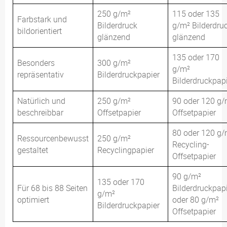
250 g/m²
115 oder 135
Farbstark und
Bilderdruck
g/m² Bilderdru
bildorientiert
glänzend
glänzend
135 oder 170
Besonders
300 g/m²
g/m²
repräsentativ
Bilderdruckpapier
Bilderdruckpap
Natürlich und
250 g/m²
90 oder 120 g/
beschreibbar
Offsetpapier
Offsetpapier
80 oder 120 g/
Ressourcenbewusst
250 g/m²
Recycling-
gestaltet
Recyclingpapier
Offsetpapier
90 g/m²
135 oder 170
Für 68 bis 88 Seiten
Bilderdruckpap
g/m²
optimiert
oder 80 g/m²
Bilderdruckpapier
Offsetpapier