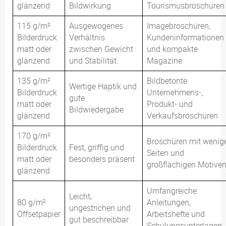
glänzend
Bildwirkung
Tourismusbroschüren
115 g/m²
Ausgewogenes
Imagebroschüren,
Bilderdruck
Verhältnis
Kundeninformationen
matt oder
zwischen Gewicht
und kompakte
glänzend
und Stabilität.
Magazine
135 g/m²
Bildbetonte
Wertige Haptik und
Bilderdruck
Unternehmens-,
gute
matt oder
Produkt- und
Bildwiedergabe
glänzend
Verkaufsbroschüren
170 g/m²
Broschüren mit wenig
Bilderdruck
Fest, griffig und
Seiten und
matt oder
besonders präsent
großflächigen Motive
glänzend
Umfangreiche
Leicht,
80 g/m²
Anleitungen,
ungestrichen und
Offsetpapier
Arbeitshefte und
gut beschreibbar
Schulungsunterlagen