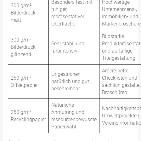
Besonders fest mit
Hochwertige
300 g/m²
ruhiger,
Unternehmens-,
Bilderdruck
repräsentativer
Immobilien- und
matt
Oberfläche
Markenbroschüre
Bildstarke
300 g/m²
Sehr stabil und
Produktpräsentat
Bilderdruck
farbintensiv
und auffällige
glänzend
Titelgestaltung
Arbeitshefte,
Ungestrichen,
250 g/m²
Checklisten und
natürlich und gut
Offsetpapier
sachlich gestalte
beschreibbar
Broschüren
Natürliche
Nachhaltigkeitsbe
250 g/m²
Anmutung und
Umweltprojekte 
Recyclingpapier
ressourcenbewusste
Vereinsinformati
Papierwahl