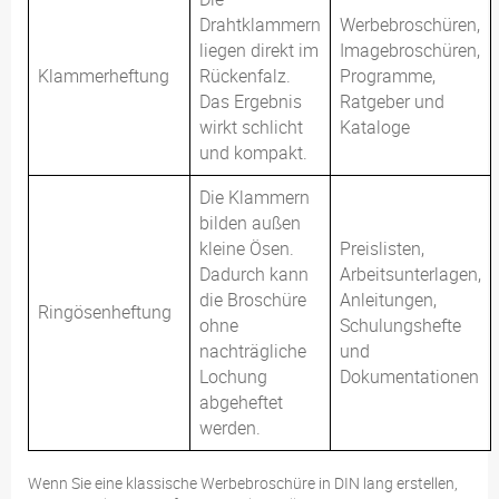
Drahtklammern
Werbebroschüren,
liegen direkt im
Imagebroschüren,
Klammerheftung
Rückenfalz.
Programme,
Das Ergebnis
Ratgeber und
wirkt schlicht
Kataloge
und kompakt.
Die Klammern
bilden außen
kleine Ösen.
Preislisten,
Dadurch kann
Arbeitsunterlagen,
die Broschüre
Anleitungen,
Ringösenheftung
ohne
Schulungshefte
nachträgliche
und
Lochung
Dokumentationen
abgeheftet
werden.
Wenn Sie eine klassische Werbebroschüre in DIN lang erstellen,