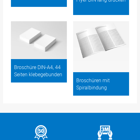
Broschüre DIN-A4, 44
Seiten klebegebunden
Broschüren mit
Spiralbindung