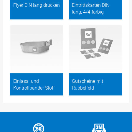
Flyer DIN lang drucken
Eintrittskarten DIN
lang, 4/4-farbig
Einlass- und
Gutscheine mit
Kontrollbänder Stoff
Rubbelfeld