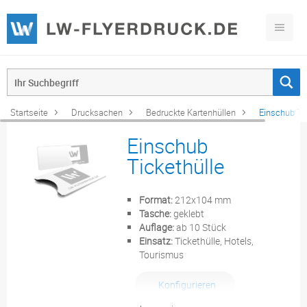
Startseite
Drucksachen
Bedruckte Kartenhüllen
Einschub Ti
Einschub
Tickethülle
Format:
212x104 mm
Tasche:
geklebt
Auflage:
ab 10 Stück
Einsatz:
Tickethülle, Hotels,
Tourismus
Konfigurieren