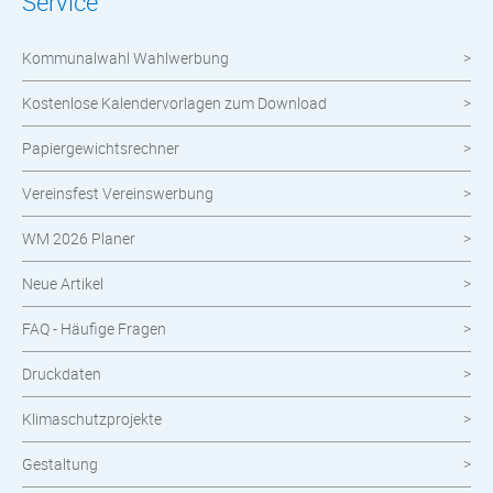
Service
Werbetechnik
Kommunalwahl Wahlwerbung
meinOrt
Kostenlose Kalendervorlagen zum Download
Nachhaltige Produkte
Papiergewichtsrechner
Wahlen
Vereinsfest Vereinswerbung
Neuheiten im Shop
WM 2026 Planer
Neue Artikel
FAQ - Häufige Fragen
Druckdaten
Klimaschutzprojekte
Gestaltung