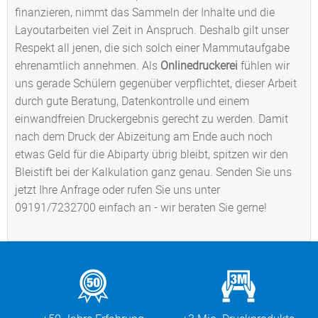
finanzieren, nimmt das Sammeln der Inhalte und die
Layoutarbeiten viel Zeit in Anspruch. Deshalb gilt unser
Respekt all jenen, die sich solch einer Mammutaufgabe
ehrenamtlich annehmen. Als
Onlinedruckerei
fühlen wir
uns gerade Schülern gegenüber verpflichtet, dieser Arbeit
durch gute Beratung, Datenkontrolle und einem
einwandfreien Druckergebnis gerecht zu werden. Damit
nach dem Druck der Abizeitung am Ende auch noch
etwas Geld für die Abiparty übrig bleibt, spitzen wir den
Bleistift bei der Kalkulation ganz genau. Senden Sie uns
jetzt Ihre Anfrage oder rufen Sie uns unter
09191/7232700 einfach an - wir beraten Sie gerne!