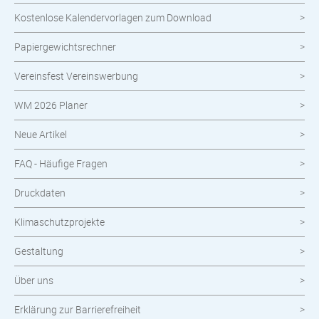
Kostenlose Kalendervorlagen zum Download
Nachhaltige Produkte
Papiergewichtsrechner
Wahlen
Vereinsfest Vereinswerbung
Neuheiten im Shop
WM 2026 Planer
Neue Artikel
FAQ - Häufige Fragen
Druckdaten
Klimaschutzprojekte
Gestaltung
Über uns
Erklärung zur Barrierefreiheit