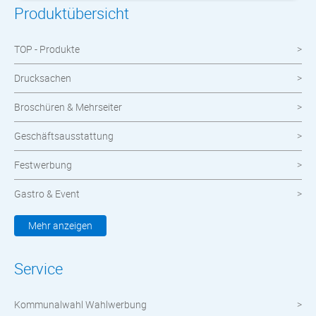
Produktübersicht
TOP - Produkte
Drucksachen
Broschüren & Mehrseiter
Geschäftsausstattung
Festwerbung
Gastro & Event
Kleidung & Textilien
Mehr anzeigen
Werbemittel
Service
Werbetechnik
Kommunalwahl Wahlwerbung
meinOrt