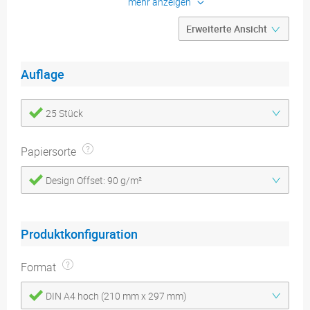
Druck:
4/4-farbig
mehr anzeigen
Konfigurieren
Produktdetails
Auflage
Druckdatenblätter
25 Stück
Papiersorte
Design Offset: 90 g/m²
Produktkonfiguration
Format
DIN A4 hoch (210 mm x 297 mm)