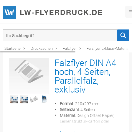
Startseite
Drucksachen
Falzflyer
Falzflyer Exklusiv-Material
Falzflyer DIN A4
hoch, 4 Seiten,
Parallelfalz,
exklusiv
Format:
210x297 mm
Seitenzahl:
4 Seiten
Material:
Design Offset Papier,
Leinenstruktur-Karton oder
Chromokarton