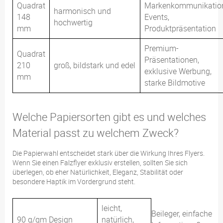
Quadrat
Markenkommunikatio
harmonisch und
148
Events,
hochwertig
mm
Produktpräsentation
Premium-
Quadrat
Präsentationen,
210
groß, bildstark und edel
exklusive Werbung,
mm
starke Bildmotive
Welche Papiersorten gibt es und welches
Material passt zu welchem Zweck?
Die Papierwahl entscheidet stark über die Wirkung Ihres Flyers.
Wenn Sie einen Falzflyer exklusiv erstellen, sollten Sie sich
überlegen, ob eher Natürlichkeit, Eleganz, Stabilität oder
besondere Haptik im Vordergrund steht.
leicht,
Beileger, einfache
90 g/qm Design
natürlich,