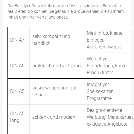
Der Falzflyer Parallelfalz drucken lässt sich in vielen Formaten
realisieren. So können Sie genau die Größe wählen, die zu Ihrem
Inhalt und Ihrer Verteilung passt.
Mini-Infos, kleine
sehr kompakt und
DIN A7
Einleger,
handlich
Aktionshinweise
Werbeflyer,
DIN A6
praktisch und vielseitig
Einladungen, kurze
Produktinfos
Imageflyer,
ausgewogen und gut
DIN A5
Speisekarten,
lesbar
Programme
Designorientierte
DIN A5
schlank und modern
Werbung, Menükarten,
lang
exklusive Angebote