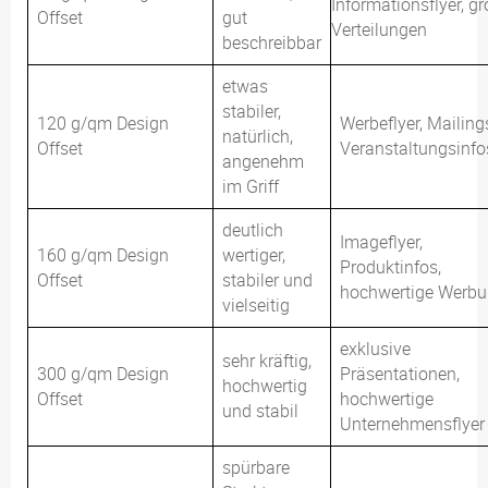
Informationsflyer, g
Offset
gut
Verteilungen
beschreibbar
etwas
stabiler,
120 g/qm Design
Werbeflyer, Mailing
natürlich,
Offset
Veranstaltungsinfo
angenehm
im Griff
deutlich
Imageflyer,
160 g/qm Design
wertiger,
Produktinfos,
Offset
stabiler und
hochwertige Werb
vielseitig
exklusive
sehr kräftig,
300 g/qm Design
Präsentationen,
hochwertig
Offset
hochwertige
und stabil
Unternehmensflyer
spürbare