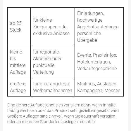
Einladungen,
für kleine
hochwertige
ab 25
Zielgruppen oder
Angebotsunterlagen,
Stück
exklusive Anlässe
persönliche
Übergabe
kleine
für regionale
Events, Praxisinfos,
bis
Aktionen oder
Hotelunterlagen,
mittlere
punktuelle
Verkaufsgespräche
Auflage
Verteilung
größere
für breit angelegte
Mailings, Auslagen,
Auflage
Werbemaßnahmen
Kampagnen, Messen
Eine kleinere Auflage lohnt sich vor allem dann, wenn Inhalte
häufig wechseln oder das Produkt sehr gezielt eingesetzt wird.
Größere Auflagen sind sinnvoll, wenn Sie dauerhaft verteilen
oder an mehreren Standorten auslegen möchten.