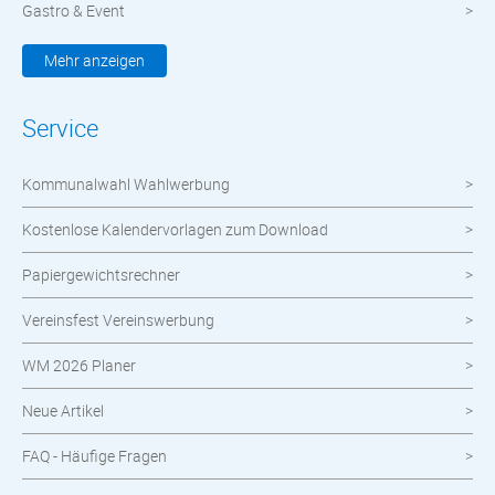
Gastro & Event
Kleidung & Textilien
Mehr anzeigen
Werbemittel
Service
Werbetechnik
Kommunalwahl Wahlwerbung
meinOrt
Kostenlose Kalendervorlagen zum Download
Nachhaltige Produkte
Papiergewichtsrechner
Wahlen
Vereinsfest Vereinswerbung
Neuheiten im Shop
WM 2026 Planer
Neue Artikel
FAQ - Häufige Fragen