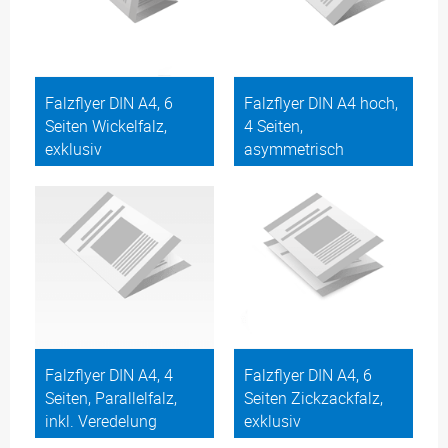
Falzflyer DIN A4, 6
Falzflyer DIN A4 hoch,
Seiten Wickelfalz,
4 Seiten,
exklusiv
asymmetrisch
Falzflyer DIN A4, 4
Falzflyer DIN A4, 6
Seiten, Parallelfalz,
Seiten Zickzackfalz,
inkl. Veredelung
exklusiv