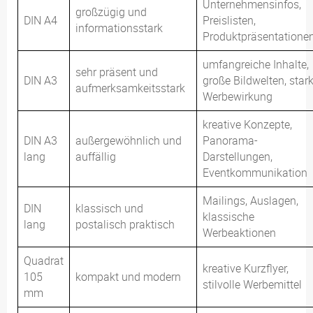
Unternehmensinfos,
großzügig und
DIN A4
Preislisten,
informationsstark
Produktpräsentatione
umfangreiche Inhalte,
sehr präsent und
DIN A3
große Bildwelten, star
aufmerksamkeitsstark
Werbewirkung
kreative Konzepte,
DIN A3
außergewöhnlich und
Panorama-
lang
auffällig
Darstellungen,
Eventkommunikation
Mailings, Auslagen,
DIN
klassisch und
klassische
lang
postalisch praktisch
Werbeaktionen
Quadrat
kreative Kurzflyer,
105
kompakt und modern
stilvolle Werbemittel
mm