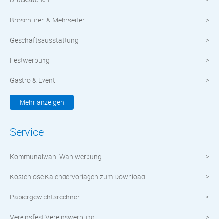
Broschüren & Mehrseiter
Geschäftsausstattung
Festwerbung
Gastro & Event
Kleidung & Textilien
Mehr anzeigen
Werbemittel
Service
Werbetechnik
Kommunalwahl Wahlwerbung
meinOrt
Kostenlose Kalendervorlagen zum Download
Nachhaltige Produkte
Papiergewichtsrechner
Wahlen
Vereinsfest Vereinswerbung