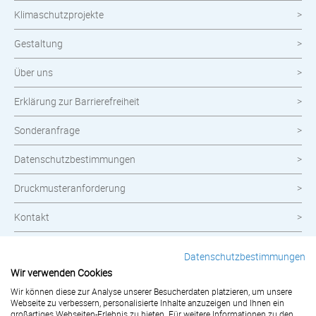
Klimaschutzprojekte
Gestaltung
Über uns
Erklärung zur Barrierefreiheit
Sonderanfrage
Datenschutzbestimmungen
Druckmusteranforderung
Kontakt
Widerrufsbelehrung
Datenschutzbestimmungen
Wir verwenden Cookies
Impressum
Wir können diese zur Analyse unserer Besucherdaten platzieren, um unsere
Webseite zu verbessern, personalisierte Inhalte anzuzeigen und Ihnen ein
AGB
großartiges Webseiten-Erlebnis zu bieten. Für weitere Informationen zu den