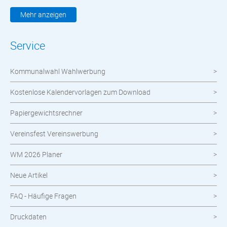
Kleidung & Textilien
Mehr anzeigen
Werbemittel
Service
Werbetechnik
Kommunalwahl Wahlwerbung
meinOrt
Kostenlose Kalendervorlagen zum Download
Nachhaltige Produkte
Papiergewichtsrechner
Wahlen
Vereinsfest Vereinswerbung
Neuheiten im Shop
WM 2026 Planer
Neue Artikel
FAQ - Häufige Fragen
Druckdaten