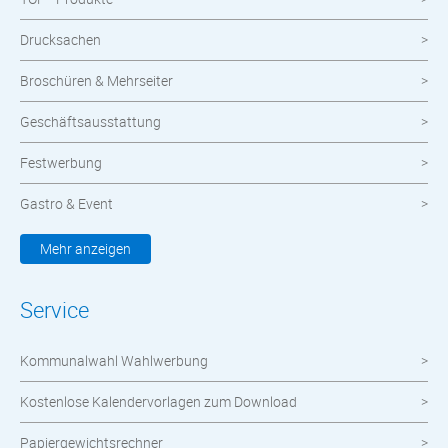
Drucksachen
Broschüren & Mehrseiter
Geschäftsausstattung
Festwerbung
Gastro & Event
Kleidung & Textilien
Mehr anzeigen
Werbemittel
Service
Werbetechnik
Kommunalwahl Wahlwerbung
meinOrt
Kostenlose Kalendervorlagen zum Download
Nachhaltige Produkte
Papiergewichtsrechner