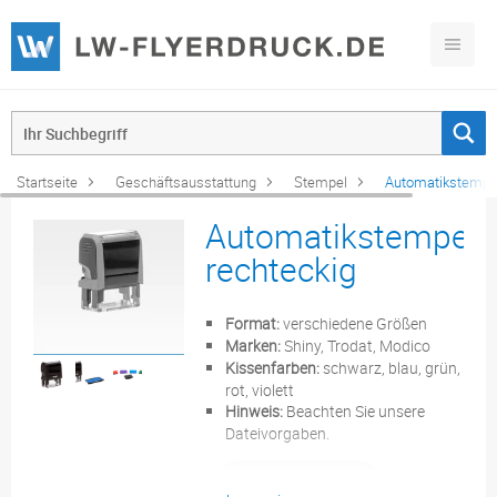
Startseite
Geschäftsausstattung
Stempel
Automatikstempel
Automatikstempel,
rechteckig
Format:
verschiedene Größen
Marken:
Shiny, Trodat, Modico
Kissenfarben:
schwarz, blau, grün,
rot, violett
Hinweis:
Beachten Sie unsere
Dateivorgaben.
Konfigurieren