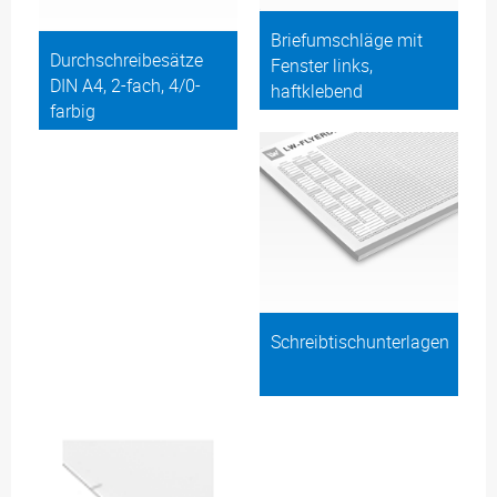
Briefumschläge mit
Durchschreibesätze
Fenster links,
DIN A4, 2-fach, 4/0-
haftklebend
farbig
Schreibtischunterlagen