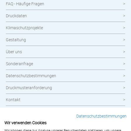
FAQ - Häufige Fragen
Druckdaten
Klimaschutzprojekte
Gestaltung
Über uns
Sonderanfrage
Datenschutzbestimmungen
Druckmusteranforderung
Kontakt
Widerrufsbelehrung
Datenschutzbestimmungen
Wir verwenden Cookies
Impressum
Wir können diese zur Analyse unserer Besucherdaten platzieren, um unsere