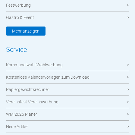
Festwerbung
Gastro & Event
Kleidung & Textilien
Mehr anzeigen
Werbemittel
Service
Werbetechnik
Kommunalwahl Wahlwerbung
meinOrt
Kostenlose Kalendervorlagen zum Download
Nachhaltige Produkte
Papiergewichtsrechner
Wahlen
Vereinsfest Vereinswerbung
Neuheiten im Shop
WM 2026 Planer
Neue Artikel