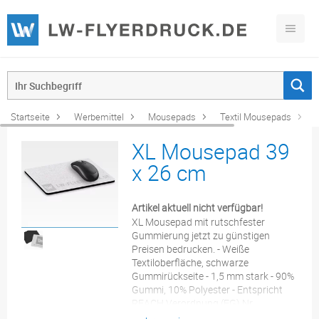
Startseite
Werbemittel
Mousepads
Textil Mousepads
XL Mousepad 39
x 26 cm
Artikel aktuell nicht verfügbar!
XL Mousepad mit rutschfester
Gummierung jetzt zu günstigen
Preisen bedrucken. - Weiße
Textiloberfläche, schwarze
Gummirückseite - 1,5 mm stark - 90%
Gummi, 10% Polyester - Entspricht
REACH Verordnung (EG) Nr.
1907/2006 - abgerundete Ecken: