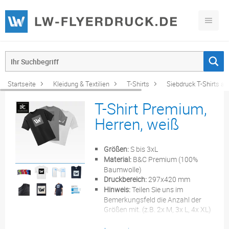
Startseite
Kleidung & Textilien
T-Shirts
Siebdruck T-Shirts ab
T-Shirt Premium,
Herren, weiß
Größen:
S bis 3xL
Material:
B&C Premium (100%
Baumwolle)
Druckbereich:
297x420 mm
Hinweis:
Teilen Sie uns im
Bemerkungsfeld die Anzahl der
Größen mit. (z.B. 2x M, 3x L, 4x XL)