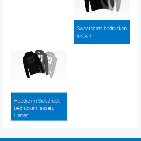
Sweatshirts bedrucken
lassen
Hoodie im Siebdruck
bedrucken lassen,
Herren