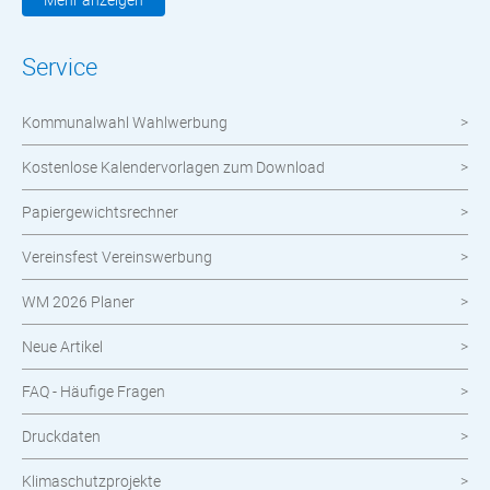
Werbemittel
Service
Werbetechnik
Kommunalwahl Wahlwerbung
meinOrt
Kostenlose Kalendervorlagen zum Download
Nachhaltige Produkte
Papiergewichtsrechner
Wahlen
Vereinsfest Vereinswerbung
Neuheiten im Shop
WM 2026 Planer
Neue Artikel
FAQ - Häufige Fragen
Druckdaten
Klimaschutzprojekte