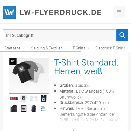
Startseite
Kleidung & Textilien
T-Shirts
Siebdruck T-Shirts ab
T-Shirt Standard,
Herren, weiß
Größen:
S bis 3xL
Material:
B&C Standard (100%
Baumwolle)
Druckbereich:
297x420 mm
Hinweis:
Teilen Sie uns im
Bemerkungsfeld die Anzahl der
Größen mit. (z.B. 2x M, 3x L, 4x XL)