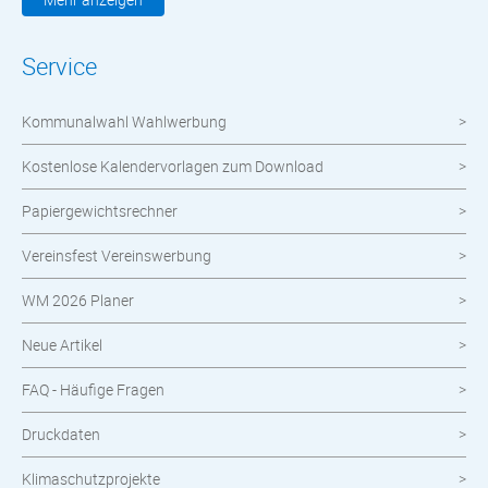
Werbemittel
Service
Werbetechnik
Kommunalwahl Wahlwerbung
meinOrt
Kostenlose Kalendervorlagen zum Download
Nachhaltige Produkte
Papiergewichtsrechner
Wahlen
Vereinsfest Vereinswerbung
Neuheiten im Shop
WM 2026 Planer
Neue Artikel
FAQ - Häufige Fragen
Druckdaten
Klimaschutzprojekte