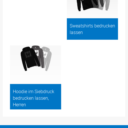
Sweatshirts bedrucken
lassen
Hoodie im Siebdruck
bedrucken lassen,
Herren