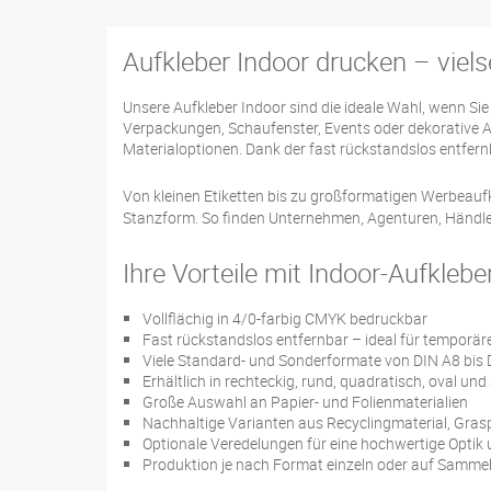
Aufkleber Indoor drucken – viel
Unsere Aufkleber Indoor sind die ideale Wahl, wenn S
Verpackungen, Schaufenster, Events oder dekorative 
Materialoptionen. Dank der fast rückstandslos entfern
Von kleinen Etiketten bis zu großformatigen Werbeaufk
Stanzform. So finden Unternehmen, Agenturen, Händler
Ihre Vorteile mit Indoor-Aufklebe
Vollflächig in 4/0-farbig CMYK bedruckbar
Fast rückstandslos entfernbar – ideal für tempor
Viele Standard- und Sonderformate von DIN A8 bis
Erhältlich in rechteckig, rund, quadratisch, oval u
Große Auswahl an Papier- und Folienmaterialien
Nachhaltige Varianten aus Recyclingmaterial, Gras
Optionale Veredelungen für eine hochwertige Optik
Produktion je nach Format einzeln oder auf Samm