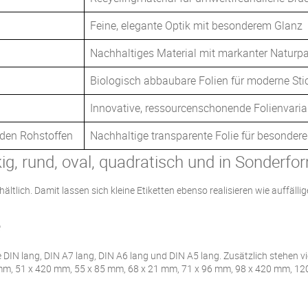
Feine, elegante Optik mit besonderem Glanz
Nachhaltiges Material mit markanter Naturpa
Biologisch abbaubare Folien für moderne St
Innovative, ressourcenschonende Folienvaria
nden Rohstoffen
Nachhaltige transparente Folie für besonde
ig, rund, oval, quadratisch und in Sonderfo
hältlich. Damit lassen sich kleine Etiketten ebenso realisieren wie auffäll
e
 DIN lang, DIN A7 lang, DIN A6 lang und DIN A5 lang. Zusätzlich stehen 
mm, 51 x 420 mm, 55 x 85 mm, 68 x 21 mm, 71 x 96 mm, 98 x 420 mm, 1