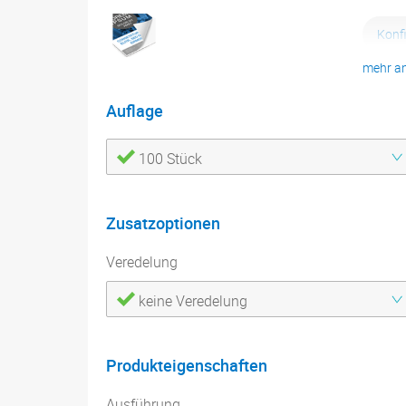
Konf
mehr a
Druc
Auflage
100 Stück
Zusatzoptionen
Veredelung
keine Veredelung
Produkteigenschaften
Ausführung