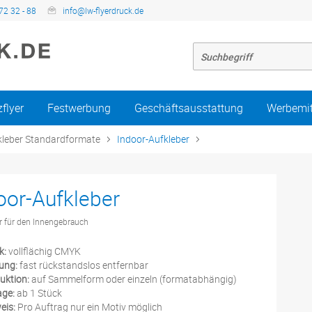
72 32 - 88
info@lw-flyerdruck.de
zflyer
Festwerbung
Geschäftsausstattung
Werbemit
kleber Standardformate
Indoor-Aufkleber
oor-Aufkleber
r für den Innengebrauch
k:
vollflächig CMYK
ung:
fast rückstandslos entfernbar
uktion:
auf Sammelform oder einzeln (formatabhängig)
age:
ab 1 Stück
eis:
Pro Auftrag nur ein Motiv möglich