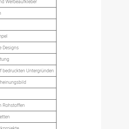
 und Werbeaufkleber
h
mpel
le Designs
utung
f bedruckten Untergründen
cheinungsbild
n Rohstoffen
etten
ckprojekte