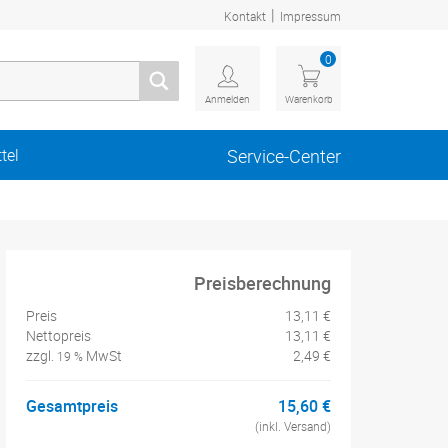
|
Kontakt
Impressum
0
Anmelden
Warenkorb
tel
Service-Center
Preisberechnung
Preis
13,11 €
Nettopreis
13,11 €
zzgl.
MwSt
2,49 €
19 %
Gesamtpreis
15,60 €
(inkl. Versand)