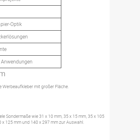
pier-Optik
ickerlösungen
nte
re Anwendungen
rm
ige Werbeaufkleber mit großer Fläche.
viele Sondermaße wie 31 x 10 mm, 35 x 15 mm, 35 x 105
20 x 125 mm und 140 x 297 mm zur Auswahl.