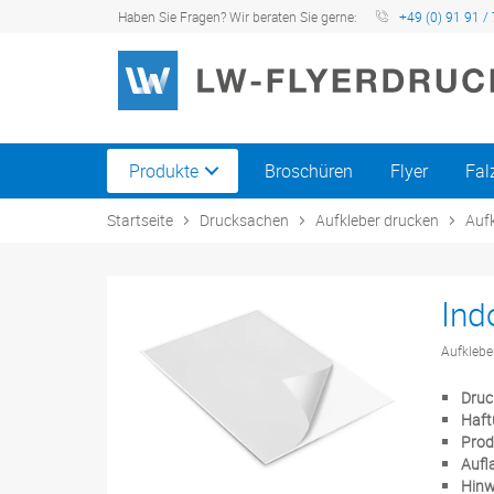
Haben Sie Fragen? Wir beraten Sie gerne:
+49 (0) 91 91 / 
Produkte
Broschüren
Flyer
Fal
Startseite
Drucksachen
Aufkleber drucken
Auf
Ind
Aufklebe
Druc
Haft
Prod
Aufl
Hinw