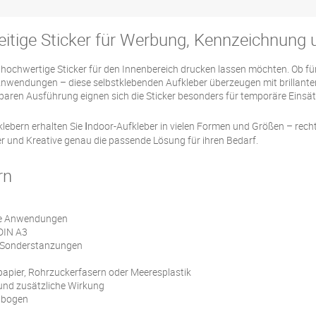
seitige Sticker für Werbung, Kennzeichnung
ie hochwertige Sticker für den Innenbereich drucken lassen möchten. Ob 
Anwendungen – diese selbstklebenden Aufkleber überzeugen mit brillant
baren Ausführung eignen sich die Sticker besonders für temporäre Einsät
lebern erhalten Sie
I
ndoor-Aufkleber in vielen Formen und Größen – recht
 und Kreative genau die passende Lösung für ihren Bedarf.
rn
äre Anwendungen
 DIN A3
nd Sonderstanzungen
papier, Rohrzuckerfasern oder Meeresplastik
 und zusätzliche Wirkung
elbogen