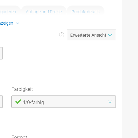
igurieren
Auflage und Preise
Produktdetails
nzeigen
kdatenblätter
Farbigkeit
4/0-farbig
Format