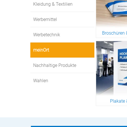
Kleidung & Textilien
Werbemittel
Broschüren 
Werbetechnik
Zur War
meinOrt
Nachhaltige Produkte
Wahlen
Plakate 
Zur War