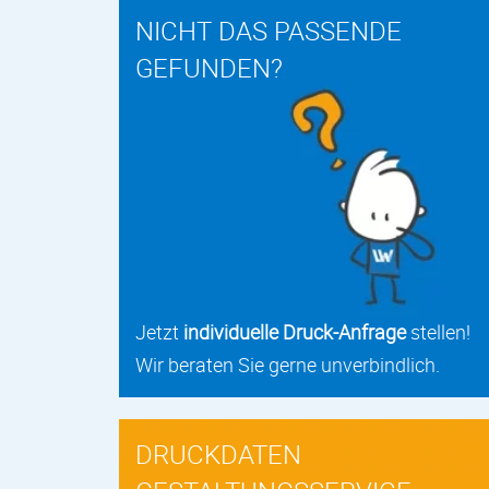
NICHT DAS PASSENDE
GEFUNDEN?
Jetzt
individuelle Druck-Anfrage
stellen!
Wir beraten Sie gerne unverbindlich.
DRUCKDATEN