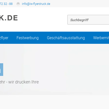
72 32 - 88
info@lw-flyerdruck.de
zflyer
Festwerbung
Geschäftsausstattung
Werbemit
n
hr - wir drucken Ihre