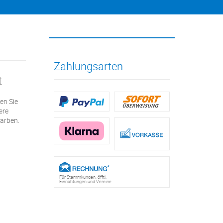
Zahlungsarten
t
en Sie
ere
arben.
Für Stammkunden, öfftl.
Einrichtungen und Vereine