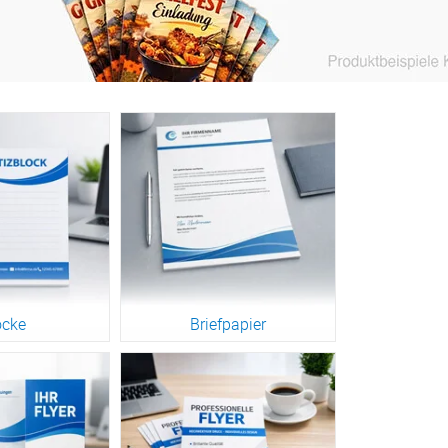
öcke
Briefpapier
engruppe
Zur Warengruppe