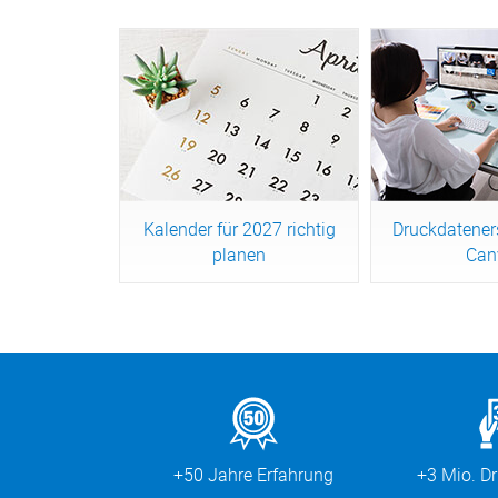
Kalender für 2027 richtig
Druckdatener
planen
Can
Jetzt lesen
Jetzt 
+50 Jahre Erfahrung
+3 Mio. D