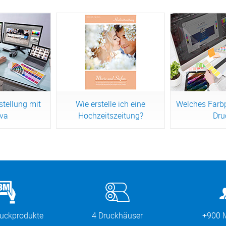
stellung mit
Wie erstelle ich eine
Welches Farbp
va
Hochzeitszeitung?
Dru
lesen
Jetzt lesen
Jetzt
ruckprodukte
4 Druckhäuser
+900 M