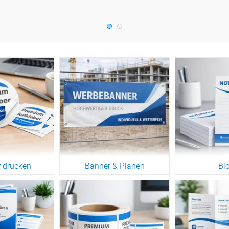
r drucken
Banner & Planen
Bl
engruppe
Zur Warengruppe
Zur War