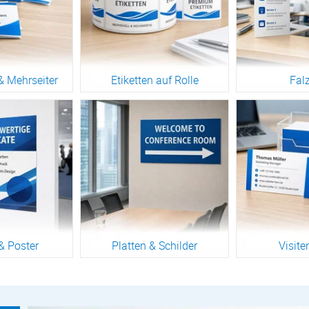
& Mehrseiter
Etiketten auf Rolle
Falz
engruppe
Zur Warengruppe
Zur War
& Poster
Platten & Schilder
Visite
engruppe
Zur Warengruppe
Zur War