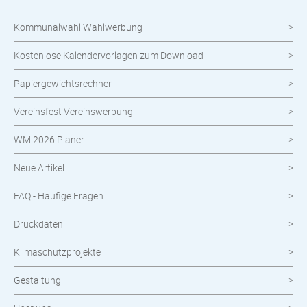
Werbetechnik
Kommunalwahl Wahlwerbung
meinOrt
Kostenlose Kalendervorlagen zum Download
Nachhaltige Produkte
Papiergewichtsrechner
Wahlen
Vereinsfest Vereinswerbung
Neuheiten im Shop
WM 2026 Planer
Neue Artikel
FAQ - Häufige Fragen
Druckdaten
Klimaschutzprojekte
Gestaltung