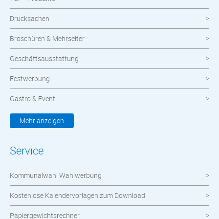
Drucksachen
Broschüren & Mehrseiter
Geschäftsausstattung
Festwerbung
Gastro & Event
Kleidung & Textilien
Mehr anzeigen
Werbemittel
Service
Werbetechnik
Kommunalwahl Wahlwerbung
meinOrt
Kostenlose Kalendervorlagen zum Download
Nachhaltige Produkte
Papiergewichtsrechner
Wahlen