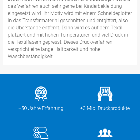
das Verfahren auch sehr gerne bei Kinderbekleidung
eingesetzt wird. Ihr Motiv wird mit einem Schneideplotter
in das Transfermaterial geschnitten und entgittert, also
die Überstände entfernt. Dann wird es auf dem Textil
platziert und mit hohen Temperaturen und viel Druck in
die Textilfasern gepresst. Dieses Druckverfahren
verspricht eine lange Haltbarkeit und hohe
Waschbeständigkeit.
+50 Jahre Erfahrung
+3 Mio. Druckprodukte