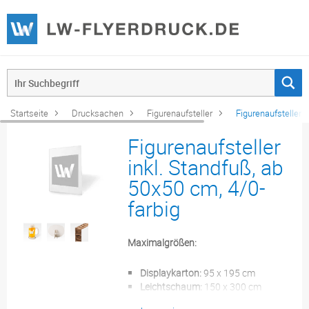
Startseite
Drucksachen
Figurenaufsteller
Figurenaufsteller i
Figurenaufsteller
inkl. Standfuß, ab
50x50 cm, 4/0-
farbig
Maximalgrößen:
Displaykarton:
95 x 195 cm
Leichtschaum:
150 x 300 cm
Sandwichplatte:
150 x 300 cm