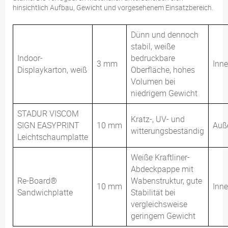
hinsichtlich Aufbau, Gewicht und vorgesehenem Einsatzbereich.
Dünn und dennoch
stabil, weiße
Indoor-
bedruckbare
3 mm
Inne
Displaykarton, weiß
Oberfläche, hohes
Volumen bei
niedrigem Gewicht
STADUR VISCOM
Kratz-, UV- und
SIGN EASYPRINT
10 mm
Auß
witterungsbeständig
Leichtschaumplatte
Weiße Kraftliner-
Abdeckpappe mit
Re-Board®
Wabenstruktur, gute
10 mm
Inne
Sandwichplatte
Stabilität bei
vergleichsweise
geringem Gewicht