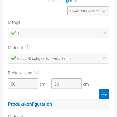
mehr anzeigen
Konfigurieren
Produktdetails
Menge
Druckdatenblätter
1
Material
Indoor-Displaykarton weiß, 3 mm
Breite x Höhe
cm
cm
Produktkonfiguration
Material