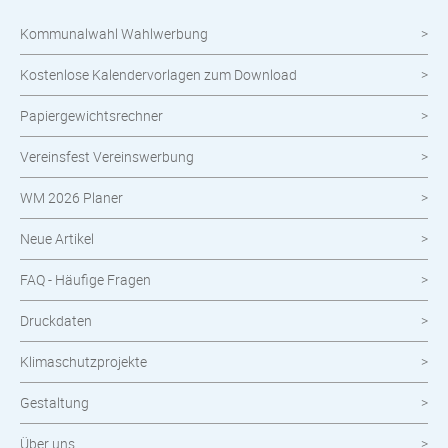
Kommunalwahl Wahlwerbung
meinOrt
Kostenlose Kalendervorlagen zum Download
Nachhaltige Produkte
Papiergewichtsrechner
Wahlen
Vereinsfest Vereinswerbung
Neuheiten im Shop
WM 2026 Planer
Neue Artikel
FAQ - Häufige Fragen
Druckdaten
Klimaschutzprojekte
Gestaltung
Über uns