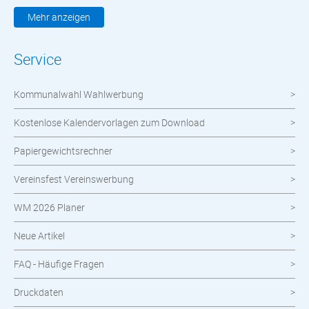
Kleidung & Textilien
Mehr anzeigen
Werbemittel
Service
Werbetechnik
Kommunalwahl Wahlwerbung
meinOrt
Kostenlose Kalendervorlagen zum Download
Nachhaltige Produkte
Papiergewichtsrechner
Wahlen
Vereinsfest Vereinswerbung
Neuheiten im Shop
WM 2026 Planer
Neue Artikel
FAQ - Häufige Fragen
Druckdaten