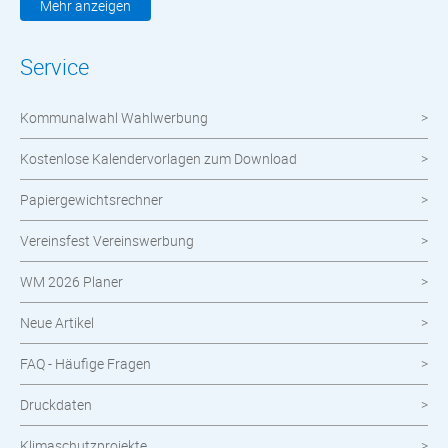
Kleidung & Textilien
Mehr anzeigen
Werbemittel
Service
Werbetechnik
Kommunalwahl Wahlwerbung
meinOrt
Kostenlose Kalendervorlagen zum Download
Nachhaltige Produkte
Papiergewichtsrechner
Wahlen
Vereinsfest Vereinswerbung
Neuheiten im Shop
WM 2026 Planer
Neue Artikel
FAQ - Häufige Fragen
Druckdaten
Klimaschutzprojekte